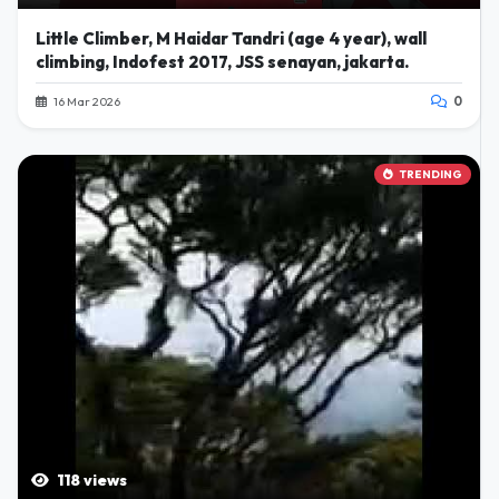
Little Climber, M Haidar Tandri (age 4 year), wall
climbing, Indofest 2017, JSS senayan, jakarta.
16 Mar 2026
0
TRENDING
118 views