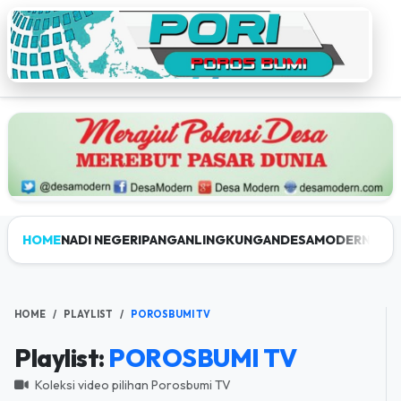
HOME
NADI NEGERI
PANGAN
LINGKUNGAN
DESAMODERN
JEL
HOME
PLAYLIST
POROSBUMI TV
Playlist:
POROSBUMI TV
Koleksi video pilihan Porosbumi TV