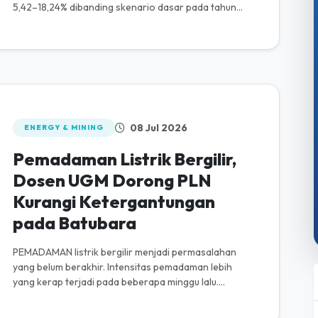
5,42–18,24% dibanding skenario dasar pada tahun
2030 serta target megaproyek PLTS 100 ...
08 Jul 2026
ENERGY & MINING
Pemadaman Listrik Bergilir,
Dosen UGM Dorong PLN
Kurangi Ketergantungan
pada Batubara
PEMADAMAN listrik bergilir menjadi permasalahan
yang belum berakhir. Intensitas pemadaman lebih
yang kerap terjadi pada beberapa minggu lalu.
Pemerintah melalui PLN menyampaikan ...