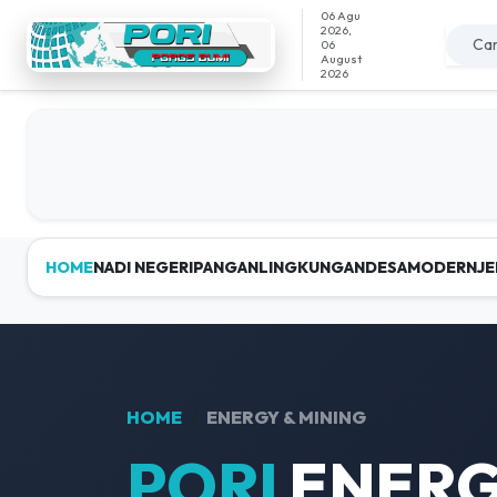
06 Agu
2026,
06
August
2026
HOME
NADI NEGERI
PANGAN
LINGKUNGAN
DESAMODERN
JE
HOME
ENERGY & MINING
PORI
ENERG