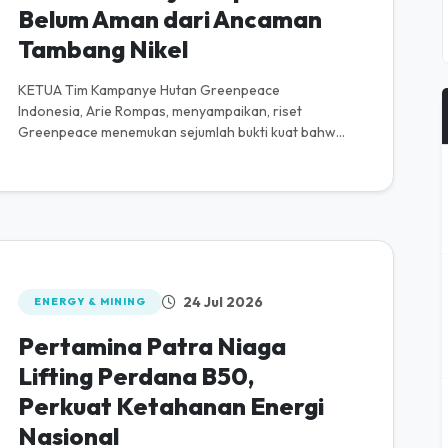
Belum Aman dari Ancaman
Tambang Nikel
KETUA Tim Kampanye Hutan Greenpeace
Indonesia, Arie Rompas, menyampaikan, riset
Greenpeace menemukan sejumlah bukti kuat bahwa
Raja Ampat belum aman dari ancaman tambang
nikel da...
24 Jul 2026
ENERGY & MINING
Pertamina Patra Niaga
Lifting Perdana B50,
Perkuat Ketahanan Energi
Nasional