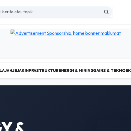
LAJAH
JEJAK
INFRASTRUKTUR
ENERGI & MINING
SAINS & TEKNO
E
Y &