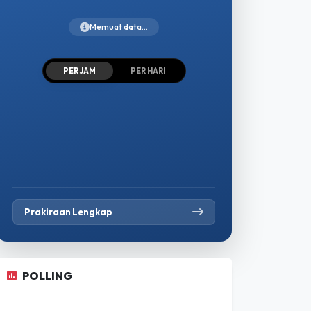
Memuat data...
PER JAM
PER HARI
Prakiraan Lengkap
POLLING