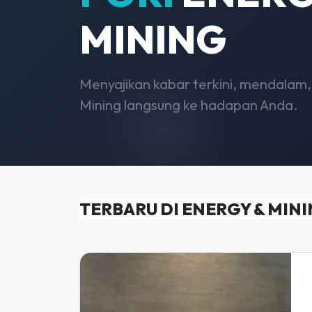
MINING
Menyajikan kabar terkini, mendalam,
Mining langsung ke hadapan Anda.
TERBARU DI ENERGY & MIN