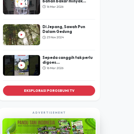
bahan bakar minyak...
16 Mar 2026
Di Jepang, Sawah Pun
Dalam Gedung
25 Nov 2024
Sepeda canggih tak perlu
digoes...
16 Mar 2026
EKSPLORASI POROSBUMI TV
ADVERTISEMENT