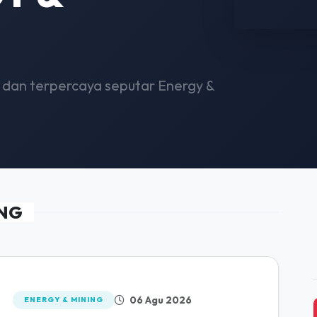
 dan terpercaya seputar Energy &
ING
06 Agu 2026
ENERGY & MINING