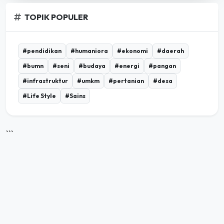
TOPIK POPULER
#pendidikan
#humaniora
#ekonomi
#daerah
#bumn
#seni
#budaya
#energi
#pangan
#infrastruktur
#umkm
#pertanian
#desa
#Life Style
#Sains
```