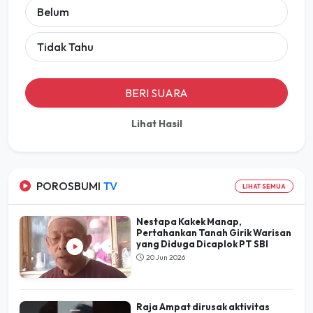
Belum
Tidak Tahu
BERI SUARA
Lihat Hasil
POROSBUMI
TV
LIHAT SEMUA
Nestapa Kakek Manap,
Pertahankan Tanah Girik Warisan
yang Diduga Dicaplok PT SBI
20 Jun 2026
Raja Ampat dirusak aktivitas