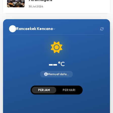
30 Jul 2026
Rancaekek Kencana
--
°C
Memuat data...
PER JAM
PER HARI