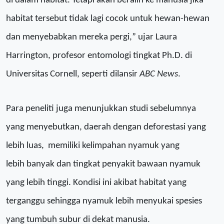
di dalam habitat
. Tetapi akan
beralih ke manusia jika
habitat
tersebut
tidak lagi cocok untuk
hewan-hewan
dan menyebabkan mereka
pergi,
” ujar
Laura
Harrington, profesor entomologi tingkat Ph.D. di
Universitas Cornell,
seperti dilansir
ABC News
.
Para peneliti
juga
menunjukkan studi sebelumnya
yang
menyebutkan,
daerah dengan deforestasi yang
lebih
luas,
memiliki kelimpahan nyamuk yang
lebih
banyak
dan tingkat penyakit bawaan nyamuk
yang lebih tinggi
. Kondisi ini akibat
habitat yang
terganggu
sehingga nyamuk
lebih menyukai spesies
yang tumbuh subur di dekat manusia.