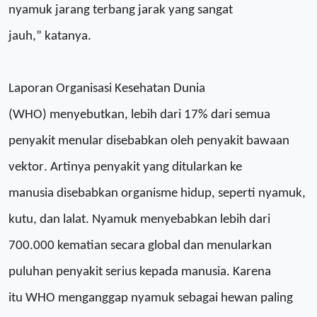
nyamuk jarang terbang jarak yang sangat
jauh,
”
katanya
.
L
apor
an
Organisasi Kesehatan Dunia
(WHO)
menyebutkan, l
ebih dari 17% dari semua
penyakit menular disebabkan oleh penyakit bawaan
vektor
.
A
rti
nya
penyakit yang ditularkan ke
manusia
disebabkan
organisme hidup, seperti nyamuk,
kutu, dan lalat.
Nyamuk
menyebabkan lebih dari
700.000 kematian secara global
dan
menularkan
puluhan penyakit serius kepada manusia
.
Karena
itu
WHO
menganggap
nyamuk
sebagai hewan paling