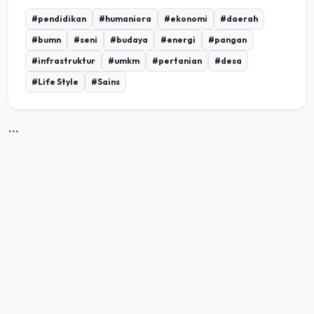
#pendidikan
#humaniora
#ekonomi
#daerah
#bumn
#seni
#budaya
#energi
#pangan
#infrastruktur
#umkm
#pertanian
#desa
#Life Style
#Sains
```