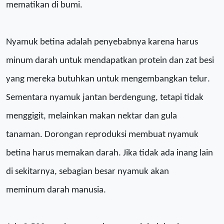
mematikan di
b
umi.
Nyamuk betina adalah penyebabnya
karena
harus
minum darah untuk mendapatkan protein dan zat besi
yang mereka butuhkan untuk mengembangkan telur
.
Sementara n
yamuk jantan berdengung, tetapi tidak
menggigit, melainkan makan nektar dan gula
tanaman.
D
orongan reproduksi
membuat nyamuk
betina harus
memakan darah
. J
ika tidak ada inang lain
di
sekitarnya
, sebagian besar nyamuk akan
mem
inum
darah
manusia
.