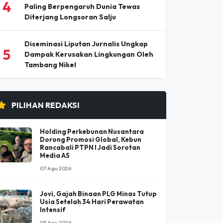
Pesta Buku dan Budaya Elbistan 2026
3
Pertemukan Penyair dan Penulis
Ternama Turki
Nirmal (Nimsdai) Purja, Pendaki
4
Paling Berpengaruh Dunia Tewas
Diterjang Longsoran Salju
Diseminasi Liputan Jurnalis Ungkap
5
Dampak Kerusakan Lingkungan Oleh
Tambang Nikel
PILIHAN REDAKSI
Holding Perkebunan Nusantara
Dorong Promosi Global, Kebun
Rancabali PTPN I Jadi Sorotan
Media AS
07 Agu 2026