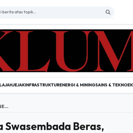
LAJAH
JEJAK
INFRASTRUKTUR
ENERGI & MINING
SAINS & TEKNO
E