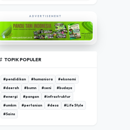
#dprdsumsel
16 Mar 2026
EKSPLORASI POROSBUMI TV
ADVERTISEMENT
TOPIK POPULER
#pendidikan
#humaniora
#ekonomi
#daerah
#bumn
#seni
#budaya
#energi
#pangan
#infrastruktur