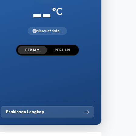
--
°C
Memuat data...
PER JAM
PER HARI