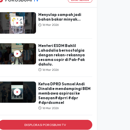
Lihat Hasil
POROSBUMI
TV
LIHAT SEMUA
Menyulap sampah jadi
bahan bakar minyak...
16 Mar 2026
Menteri ESDM Bahlil
Lahadalia bernostalgia
dengan rekan-rekannya
sesama sopir di Fak-Fak
dahulu.
16 Mar 2026
Ketua DPRD Sumsel Andi
Dinaldie mendampingi BEM
membawa aspirasi ke
Senayan#dprri #dpr