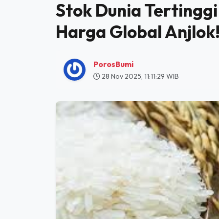
HOME
PANGAN
PENGAMAT: INDONESIA SWASEMBADA BERAS, STOK DUNIA TERTINGGI SEPANJANG SEJARAH, HARGA GLOBA
Pengamat: Indonesi
Stok Dunia Tertingg
Harga Global Anjlok
PorosBumi
28 Nov 2025, 11:11:29 WIB