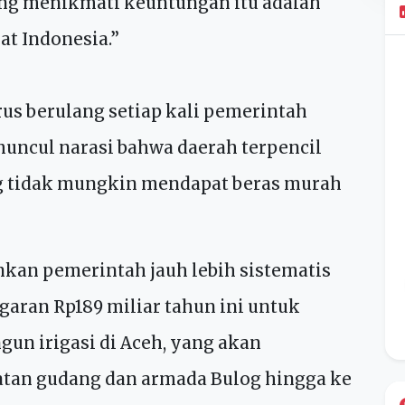
tnam atau Thailand, melainkan karena
besar di dunia. Mereka terpaksa banting
ang menikmati keuntungan itu adalah
at Indonesia.”
rus berulang setiap kali pemerintah
uncul narasi bahwa daerah terpencil
ng tidak mungkin mendapat beras murah
ankan pemerintah jauh lebih sistematis
aran Rp189 miliar tahun ini untuk