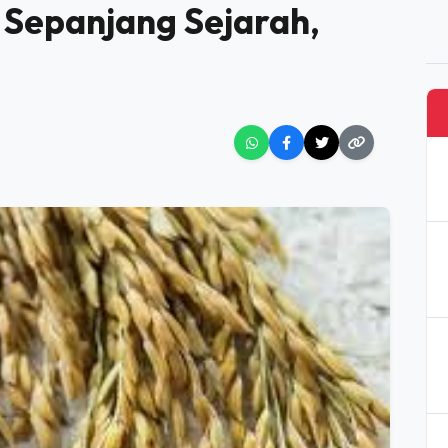
L ANJLOK!
a Swasembada Beras,
i Sepanjang Sejarah,
!