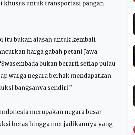
n irigasi di Aceh, yang akan
atan gudang dan armada Bulog hingga ke
gi khusus untuk transportasi pangan
i itu bukan alasan untuk kembali
curkan harga gabah petani Jawa,
 “Swasembada bukan berarti setiap pulau
etiap warga negara berhak mendapatkan
duksi bangsanya sendiri.”