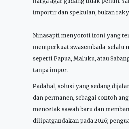
bukan karena efisiensi petani Vie
mereka panik kehilangan pasar ter
harga agar gudang tidak penuh. Y
importir dan spekulan, bukan raky
Ninasapti menyoroti ironi yang te
memperkuat swasembada, selalu m
seperti Papua, Maluku, atau Saba
tanpa impor.
Padahal, solusi yang sedang dijal
dan permanen, sebagai contoh angg