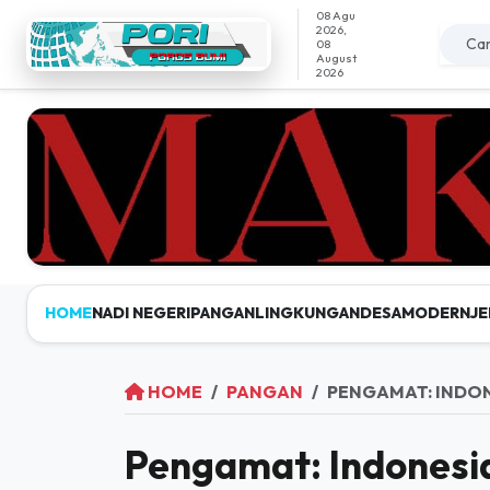
08 Agu
2026,
08
August
2026
HOME
NADI NEGERI
PANGAN
LINGKUNGAN
DESAMODERN
JE