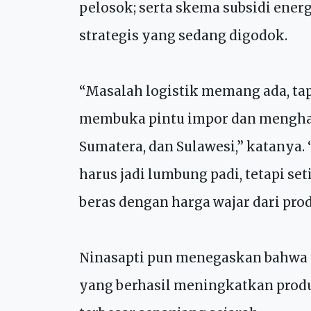
mencetak sawah baru dan membangu
dilipatgandakan pada 2026; pengu
pelosok; serta skema subsidi ener
strategis yang sedang digodok.
“Masalah logistik memang ada, tap
membuka pintu impor dan menghan
Sumatera, dan Sulawesi,” katanya.
harus jadi lumbung padi, tetapi s
beras dengan harga wajar dari pro