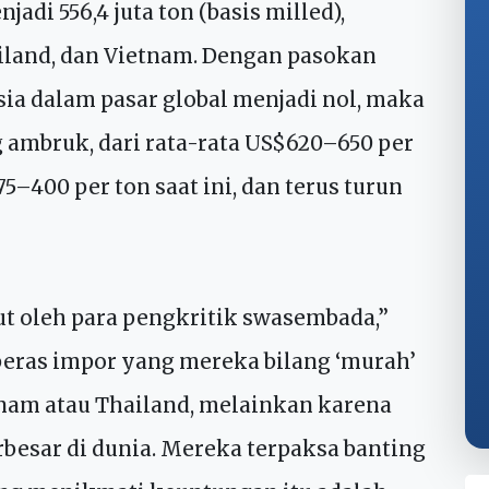
apa wilayah.
adi 556,4 juta ton (basis milled),
ailand, dan Vietnam. Dengan pasokan
a dalam pasar global menjadi nol, maka
 ambruk, dari rata-rata US$620–650 per
–400 per ton saat ini, dan terus turun
but oleh para pengkritik swasembada,”
 beras impor yang mereka bilang ‘murah’