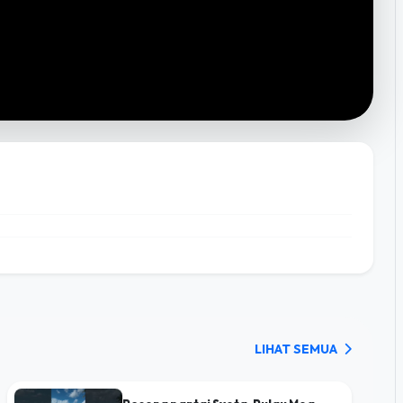
LIHAT SEMUA
Pesona pantai Syota, Pulau Moa,
Maluku Barat Daya
140 views