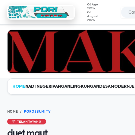
06 Agu
2026,
06
August
2026
HOME
NADI NEGERI
PANGAN
LINGKUNGAN
DESAMODERN
JE
HOME
POROSBUMI TV
TELAH TAYANG
duet maut