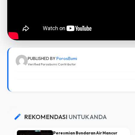
PUBLISHED BY
PorosBumi
Verified Porosbumi Contributor
REKOMENDASI
UNTUK ANDA
Peresmian Bundaran Air Mancur
Palembang #duet #motivasi
#motivasikehidupan
130 views