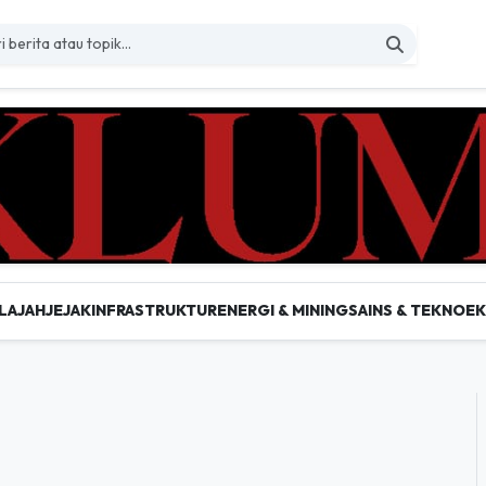
LAJAH
JEJAK
INFRASTRUKTUR
ENERGI & MINING
SAINS & TEKNO
E