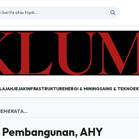
LAJAH
JEJAK
INFRASTRUKTUR
ENERGI & MINING
SAINS & TEKNO
E