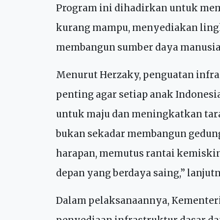
Dalam kunjungan tersebut, Menko
pembangunan Sekolah Rakyat di Ku
prioritas nasional untuk mengent
Program ini dihadirkan untuk mem
kurang mampu, menyediakan lingk
membangun sumber daya manusia 
Menurut Herzaky, penguatan infra
penting agar setiap anak Indones
untuk maju dan meningkatkan tara
bukan sekadar membangun gedun
harapan, memutus rantai kemiski