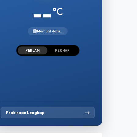
--
°C
Memuat data...
PER JAM
PER HARI