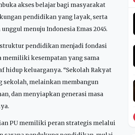
 AHY menaruh perhatian besar terhadap
lon Progo sebagai salah satu program
askan kemiskinan melalui pendidikan.
buka akses belajar bagi masyarakat
ungan pendidikan yang layak, serta
unggul menuju Indonesia Emas 2045.
struktur pendidikan menjadi fondasi
ia memiliki kesempatan yang sama
f hidup keluarganya. “Sekolah Rakyat
g sekolah, melainkan membangun
nan, dan menyiapkan generasi masa