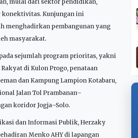
a (DIY), Jumat (24/4/2026), guna
egis sekaligus memastikan pemerataan
n, mulai dari sektor pendidikan,
konektivitas. Kunjungan ini
ah menghadirkan pembangunan yang
leh masyarakat.
ada sejumlah program prioritas, yakni
Rakyat di Kulon Progo, penataan
leman dan Kampung Lampion Kotabaru,
sional Jalan Tol Prambanan–
an koridor Jogja–Solo.