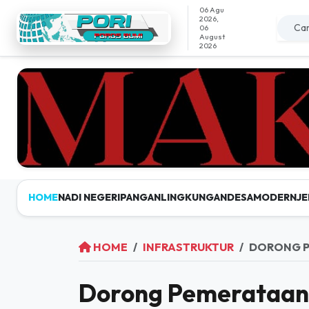
06 Agu
2026,
06
August
2026
HOME
NADI NEGERI
PANGAN
LINGKUNGAN
DESAMODERN
JE