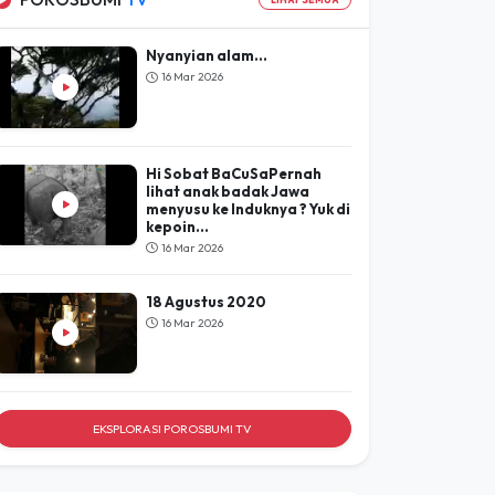
Lihat Hasil
POROSBUMI
TV
LIHAT SEMUA
Nyanyian alam...
16 Mar 2026
Hi Sobat BaCuSaPernah
lihat anak badak Jawa
menyusu ke Induknya ? Yuk di
kepoin...
16 Mar 2026
18 Agustus 2020
16 Mar 2026