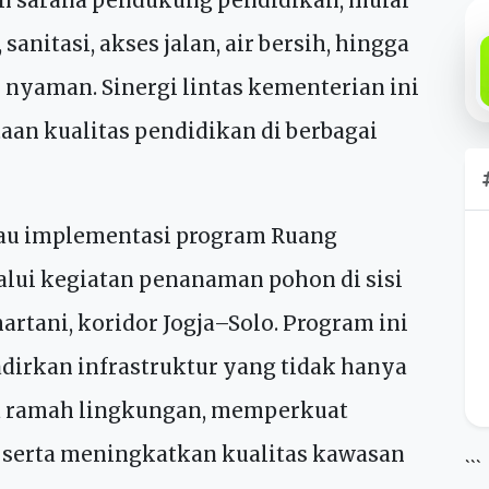
nya.
n PU memiliki peran strategis melalui
an sarana pendukung pendidikan, mulai
anitasi, akses jalan, air bersih, hingga
nyaman. Sinergi lintas kementerian ini
an kualitas pendidikan di berbagai
jau implementasi program Ruang
alui kegiatan penanaman pohon di sisi
tani, koridor Jogja–Solo. Program ini
dirkan infrastruktur yang tidak hanya