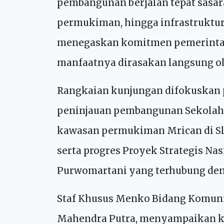
kerja ke Daerah Istimewa Yogyakart
meninjau sejumlah program strat
pembangunan berjalan tepat sasara
permukiman, hingga infrastruktur 
menegaskan komitmen pemerint
manfaatnya dirasakan langsung o
Rangkaian kunjungan difokuskan p
peninjauan pembangunan Sekolah 
kawasan permukiman Mrican di S
serta progres Proyek Strategis Na
Purwomartani yang terhubung deng