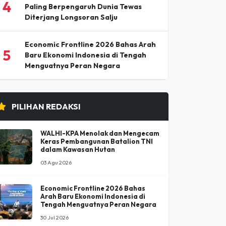
Pesta Buku dan Budaya Elbistan 2026
3
Pertemukan Penyair dan Penulis
Ternama Turki
Nirmal (Nimsdai) Purja, Pendaki
4
Paling Berpengaruh Dunia Tewas
Diterjang Longsoran Salju
Economic Frontline 2026 Bahas Arah
5
Baru Ekonomi Indonesia di Tengah
Menguatnya Peran Negara
PILIHAN REDAKSI
WALHI-KPA Menolak dan Mengecam
Keras Pembangunan Batalion TNI
dalam Kawasan Hutan
03 Agu 2026