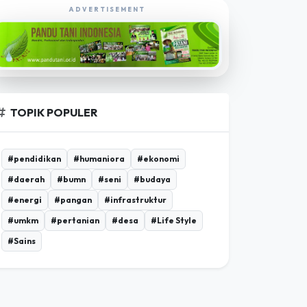
EKSPLORASI POROSBUMI TV
ADVERTISEMENT
TOPIK POPULER
#pendidikan
#humaniora
#ekonomi
#daerah
#bumn
#seni
#budaya
#energi
#pangan
#infrastruktur
#umkm
#pertanian
#desa
#Life Style