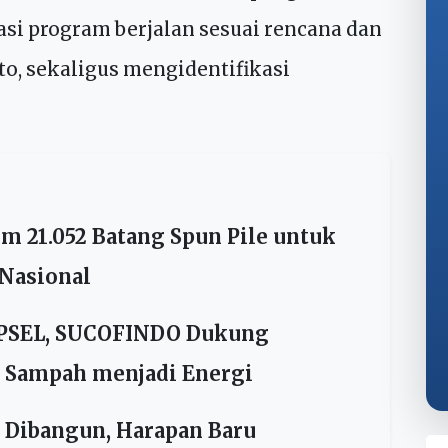
asi dan Informasi Publik, Herzaky
ehadiran Menko AHY di lapangan
i program berjalan sesuai rencana dan
to, sekaligus mengidentifikasi
m 21.052 Batang Spun Pile untuk
Nasional
PSEL, SUCOFINDO Dukung