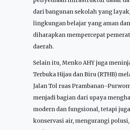
depan yang berdaya saing,” lanjut
Dalam pelaksanaannya, Kementeria
penyediaan infrastruktur dasar d
dari bangunan sekolah yang layak, s
lingkungan belajar yang aman dan 
diharapkan mempercepat pemerata
daerah.
Selain itu, Menko AHY juga menin
Terbuka Hijau dan Biru (RTHB) mel
Jalan Tol ruas Prambanan–Purwomar
menjadi bagian dari upaya mengha