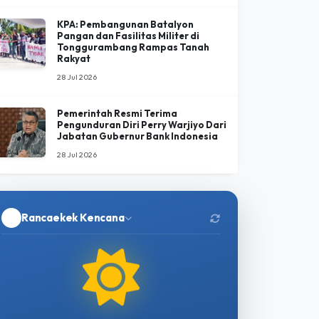
Economic Frontline 2026 Bahas
Arah Baru Ekonomi Indonesia di
Tengah Menguatnya Peran Negara
30 Jul 2026
KPA: Pembangunan Batalyon
Pangan dan Fasilitas Militer di
Tonggurambang Rampas Tanah
Rakyat
28 Jul 2026
Pemerintah Resmi Terima
Pengunduran Diri Perry Warjiyo Dari
Jabatan Gubernur Bank Indonesia
28 Jul 2026
Rancaekek Kencana