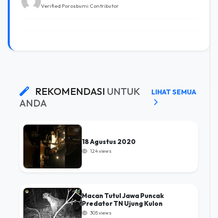
Verified Porosbumi Contributor
REKOMENDASI
UNTUK
LIHAT SEMUA
ANDA
18 Agustus 2020
124 views
Macan Tutul Jawa Puncak
Predator TN Ujung Kulon
305 views