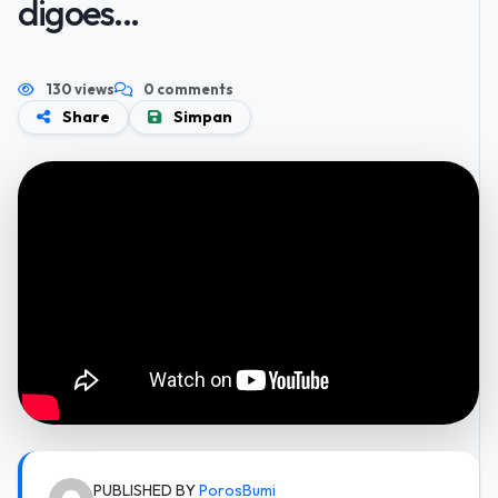
digoes...
130 views
0 comments
Share
Simpan
PUBLISHED BY
PorosBumi