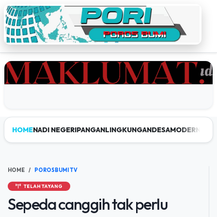
HOME
NADI NEGERI
PANGAN
LINGKUNGAN
DESAMODERN
JEL
HOME
POROSBUMI TV
TELAH TAYANG
Sepeda canggih tak perlu