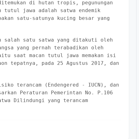
uncak predator, begitu juga di TN Ujung
hera pardus melas adalah salah satu
ditemukan di hutan tropis, pegunungan
n tutul jawa adalah satwa endemik
pakan satu-satunya kucing besar yang
n salah satu satwa yang ditakuti oleh
angsa yang pernah terabadikan oleh
aitu saat macan tutul jawa memakan isi
aon tepatnya, pada 25 Agustus 2017, dan
isiko terancam (Endengered - IUCN), dan
sarkan Peraturan Pemerintan No. P.106
atwa Dilindungi yang terancam