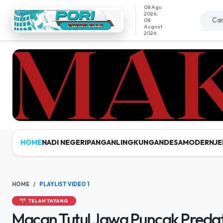
08 Agu
2026,
08
August
2026
HOME
NADI NEGERI
PANGAN
LINGKUNGAN
DESAMODERN
JE