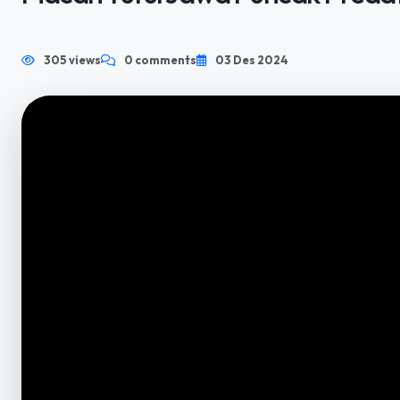
HOME
PLAYLIST VIDEO 1
TELAH TAYANG
Macan Tutul Jawa Puncak Predat
305 views
0 comments
03 Des 2024