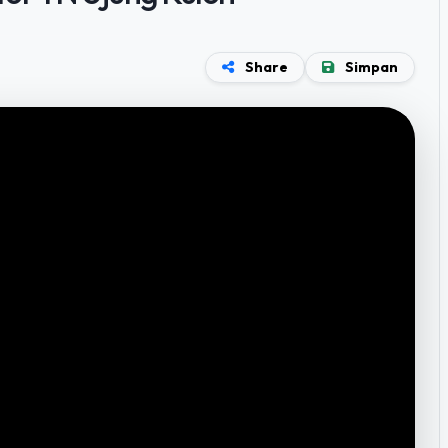
or TN Ujung Kulon
Share
Simpan