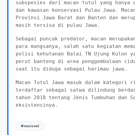
(IUCN), maka Macan Tutul Jawa menjadi p
Kulon.
Macan tutul jawa dengan nama latin Pant
subspesies dari macan tutul yang hanya 
dan kawasan konservasi Pulau Jawa. Maca
Provinsi Jawa Barat dan Banten dan meru
masih tersisa di pulau Jawa.
Sebagai puncak predator, macan merupaka
para mangsanya, salah satu kegiatan mem
polisi kehutanan Balai TN Ujung Kulon y
perut banteng di area penggembalaan cid
saat itu diduga sebagai harimau jawa.
Macan Tutul Jawa masuk dalam kategori r
terdaftar sebagai satwa dilindung berda
tahun 2018 tentang Jenis Tumbuhan dan S