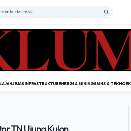
LAJAH
JEJAK
INFRASTRUKTUR
ENERGI & MINING
SAINS & TEKNO
E