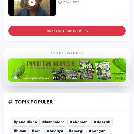
16 Mar 2026
EKSPLORASI POROSBUMI TV
ADVERTISEMENT
TOPIK POPULER
#pendidikan
#humaniora
#ekonomi
#daerah
#bumn
#seni
#budaya
#energi
#pangan