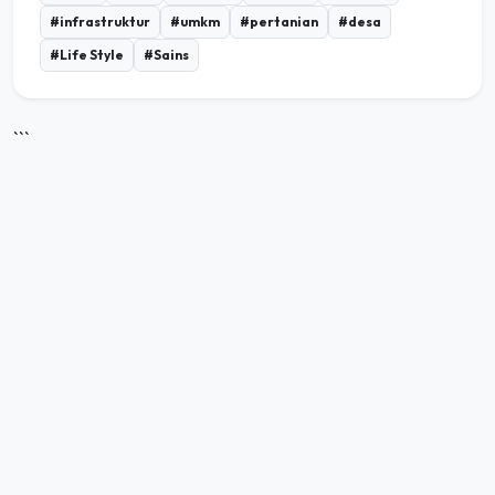
#infrastruktur
#umkm
#pertanian
#desa
#Life Style
#Sains
```