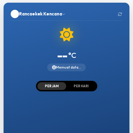
Rancaekek Kencana
--
°C
Memuat data...
PER JAM
PER HARI