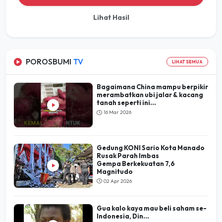
Lihat Hasil
POROSBUMI
TV
LIHAT SEMUA
Bagaimana China mampu berpikir
merambatkan ubi jalar & kacang
tanah seperti ini...
16 Mar 2026
Gedung KONI Sario Kota Manado
Rusak Parah Imbas
Gempa Berkekuatan 7,6
Magnitudo
02 Apr 2026
Gua kalo kaya mau beli saham se-
Indonesia, Din...