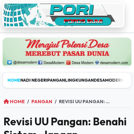
HOME
NADI NEGERI
PANGAN
LINGKUNGAN
DESAMODERN
JEL
HOME
PANGAN
REVISI UU PANGAN: BENAHI SISTEM, JANGAN AKOMODASI PROYEK JANGKA PENDEK
Revisi UU Pangan: Benahi