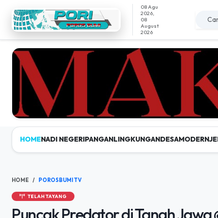
08 Agu
2026,
08
August
2026
HOME
NADI NEGERI
PANGAN
LINGKUNGAN
DESAMODERN
JE
HOME
POROSBUMI TV
TELAH TAYANG
Puncak Predator di Tanah Jaw