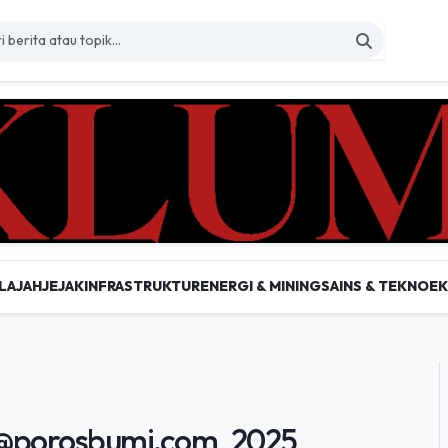
LAJAH
JEJAK
INFRASTRUKTUR
ENERGI & MINING
SAINS & TEKNO
E
a @porosbumi.com_2025