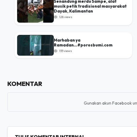
Senandung merdu Sampe, alat
musik petik tradisional masyarakat
Dayak, Kalimantan
128 views
Marhaban ya
Ramadan...#porosbumi.com
133 views
KOMENTAR
Gunakan akun Facebook un
TULIS KOMENTAR INTERNAL