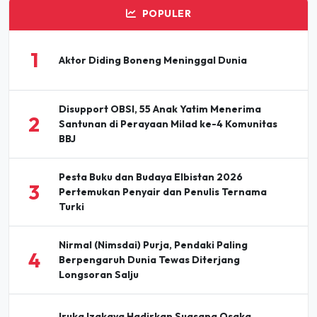
POPULER
1
Aktor Diding Boneng Meninggal Dunia
Disupport OBSI, 55 Anak Yatim Menerima
2
Santunan di Perayaan Milad ke-4 Komunitas
BBJ
Pesta Buku dan Budaya Elbistan 2026
3
Pertemukan Penyair dan Penulis Ternama
Turki
Nirmal (Nimsdai) Purja, Pendaki Paling
4
Berpengaruh Dunia Tewas Diterjang
Longsoran Salju
Iruka Izakaya Hadirkan Suasana Osaka