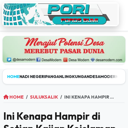
HOME
NADI NEGERI
PANGAN
LINGKUNGAN
DESAMODERN
JEL
HOME
SULUKSALIK
INI KENAPA HAMPIR DI SETIAP KAJIAN KEISLAMAN AKRAB DENGAN HADITS BUKHARI-MUSLIM
Ini Kenapa Hampir di