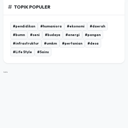
TOPIK POPULER
#pendidikan
#humaniora
#ekonomi
#daerah
#bumn
#seni
#budaya
#energi
#pangan
#infrastruktur
#umkm
#pertanian
#desa
#Life Style
#Sains
```