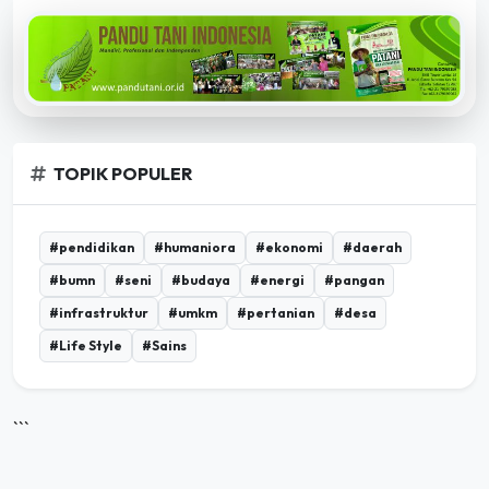
TOPIK POPULER
#pendidikan
#humaniora
#ekonomi
#daerah
#bumn
#seni
#budaya
#energi
#pangan
#infrastruktur
#umkm
#pertanian
#desa
#Life Style
#Sains
```