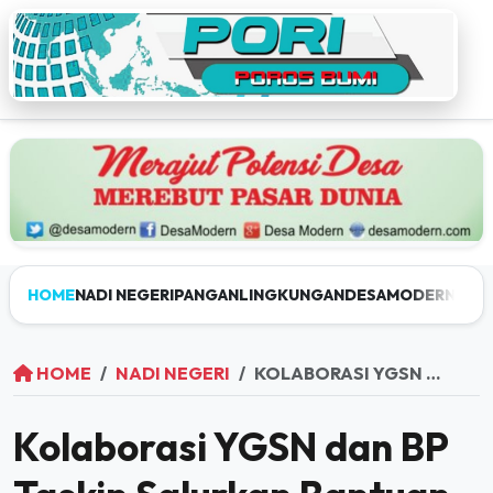
HOME
NADI NEGERI
PANGAN
LINGKUNGAN
DESAMODERN
JEL
HOME
NADI NEGERI
KOLABORASI YGSN DAN BP TASKIN SALURKAN BANTUAN SERAGAM HINGGA BEDAH RUMAH DI KUNINGAN
Kolaborasi YGSN dan BP