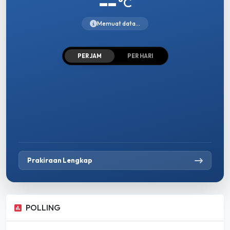
--
°C
Memuat data...
PER JAM
PER HARI
Prakiraan Lengkap
POLLING