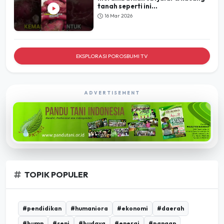
tanah seperti ini...
16 Mar 2026
EKSPLORASI POROSBUMI TV
ADVERTISEMENT
TOPIK POPULER
#pendidikan
#humaniora
#ekonomi
#daerah
#bumn
#seni
#budaya
#energi
#pangan