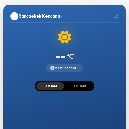
Rancaekek Kencana
--
°C
Memuat data...
PER JAM
PER HARI