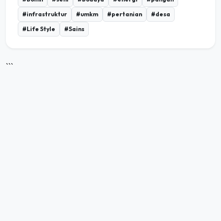
#infrastruktur
#umkm
#pertanian
#desa
#Life Style
#Sains
```