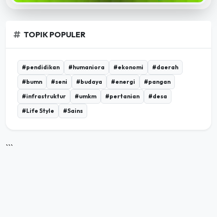
TOPIK POPULER
#pendidikan
#humaniora
#ekonomi
#daerah
#bumn
#seni
#budaya
#energi
#pangan
#infrastruktur
#umkm
#pertanian
#desa
#Life Style
#Sains
```