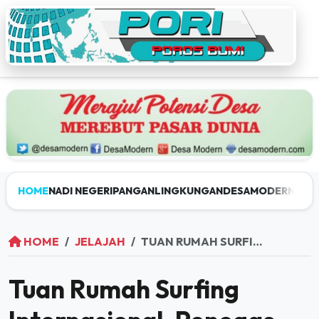
HOME
NADI NEGERI
PANGAN
LINGKUNGAN
DESAMODERN
JEL
HOME
JELAJAH
TUAN RUMAH SURFING INTERNASIONAL, PENEGAS MENTAWAI DESTINASI SELANCAR TERBAIK DUNIA
Tuan Rumah Surfing