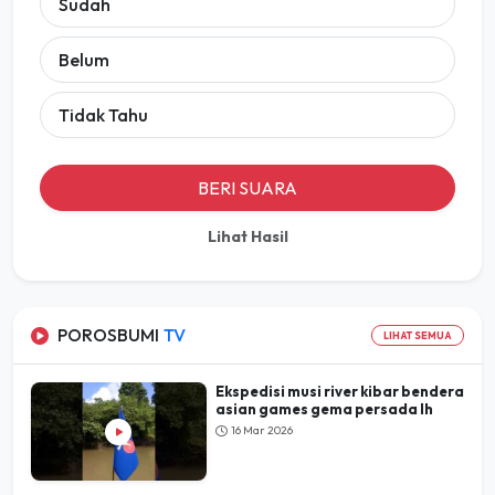
Sudah
Belum
Tidak Tahu
BERI SUARA
Lihat Hasil
POROSBUMI
TV
LIHAT SEMUA
Ekspedisi musi river kibar bendera
asian games gema persada lh
16 Mar 2026