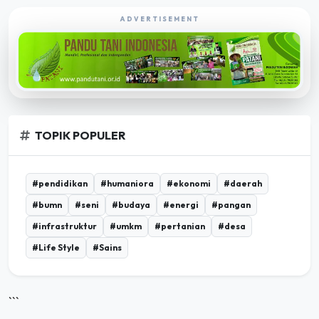
ADVERTISEMENT
TOPIK POPULER
#pendidikan
#humaniora
#ekonomi
#daerah
#bumn
#seni
#budaya
#energi
#pangan
#infrastruktur
#umkm
#pertanian
#desa
#Life Style
#Sains
```