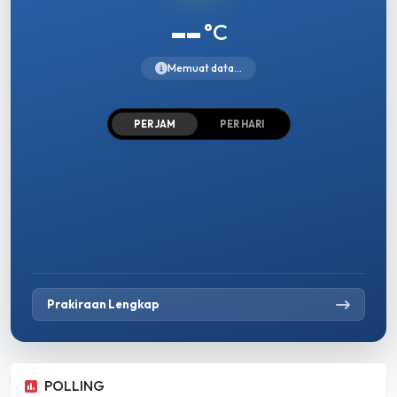
--
°C
Memuat data...
PER JAM
PER HARI
Prakiraan Lengkap
POLLING