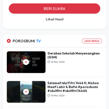
BERI SUARA
Lihat Hasil
POROSBUMI
TV
LIHAT SEMUA
Gerakan Sekolah Menyenangkan
(GSM)
16 Mar 2026
Selamat Idul Fitri 1446 H, Mohon
Maaf Lahir & Batin #porosbumi
#idulfitri #idulfitri1446h
16 Mar 2026