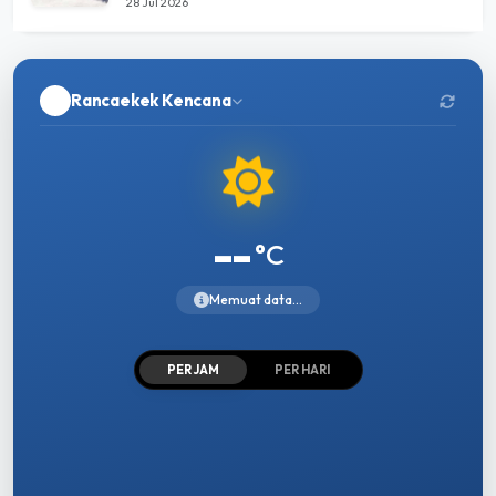
28 Jul 2026
Rancaekek Kencana
--
°C
Memuat data...
PER JAM
PER HARI