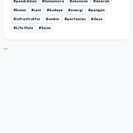
#pendidikan
#humaniora
#ekonomi
#daerah
#bumn
#seni
#budaya
#energi
#pangan
#infrastruktur
#umkm
#pertanian
#desa
#Life Style
#Sains
```