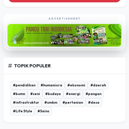
ADVERTISEMENT
TOPIK POPULER
#pendidikan
#humaniora
#ekonomi
#daerah
#bumn
#seni
#budaya
#energi
#pangan
#infrastruktur
#umkm
#pertanian
#desa
#Life Style
#Sains