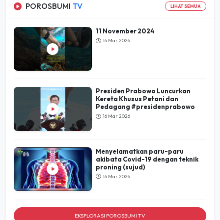
POROSBUMI
TV
LIHAT SEMUA
11 November 2024
16 Mar 2026
Presiden Prabowo Luncurkan
Kereta Khusus Petani dan
Pedagang #presidenprabowo
16 Mar 2026
Menyelamatkan paru-paru
akibata Covid-19 dengan teknik
proning (sujud)
16 Mar 2026
EKSPLORASI POROSBUMI TV