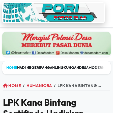
HOME
NADI NEGERI
PANGAN
LINGKUNGAN
DESAMODERN
JEL
HOME
HUMANIORA
LPK KANA BINTANG SERTIFINDO HADIRKAN PELATIHAN HSES LEVEL 1 BERSERTIFIKAT RESMI
LPK Kana Bintang