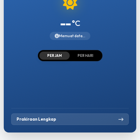
--
°C
Memuat data...
PER JAM
PER HARI
Prakiraan Lengkap