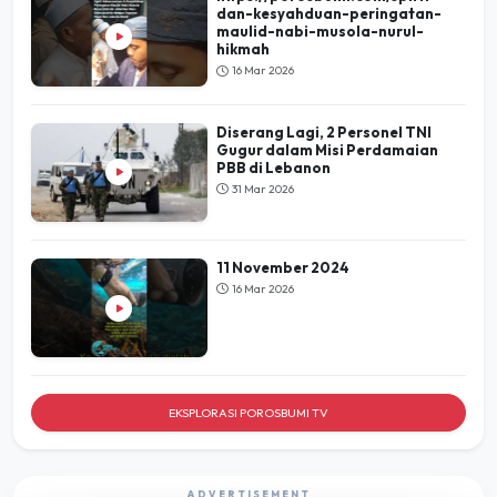
dan-kesyahduan-peringatan-
maulid-nabi-musola-nurul-
hikmah
16 Mar 2026
Diserang Lagi, 2 Personel TNI
Gugur dalam Misi Perdamaian
PBB di Lebanon
31 Mar 2026
11 November 2024
16 Mar 2026
EKSPLORASI POROSBUMI TV
ADVERTISEMENT