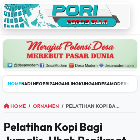
HOME
NADI NEGERI
PANGAN
LINGKUNGAN
DESAMODERN
JEL
HOME
ORNAMEN
PELATIHAN KOPI BAGI JURNALIS, UBAH PENIKMAT JADI PENGUSAHA
Pelatihan Kopi Bagi