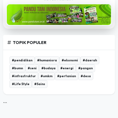
TOPIK POPULER
#pendidikan
#humaniora
#ekonomi
#daerah
#bumn
#seni
#budaya
#energi
#pangan
#infrastruktur
#umkm
#pertanian
#desa
#Life Style
#Sains
```