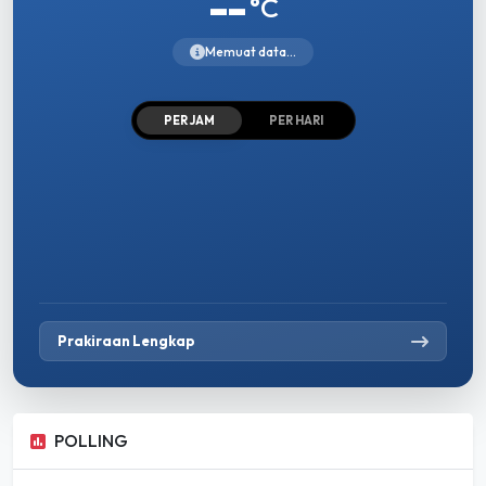
--
°C
Memuat data...
PER JAM
PER HARI
Prakiraan Lengkap
POLLING