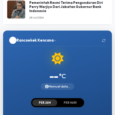
Pemerintah Resmi Terima Pengunduran Diri
Perry Warjiyo Dari Jabatan Gubernur Bank
Indonesia
28 Jul 2026
Rancaekek Kencana
--
°C
Memuat data...
PER JAM
PER HARI