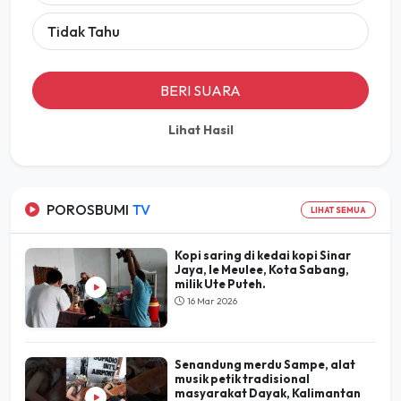
Tidak Tahu
BERI SUARA
Lihat Hasil
POROSBUMI
TV
LIHAT SEMUA
Kopi saring di kedai kopi Sinar
Jaya, Ie Meulee, Kota Sabang,
milik Ute Puteh.
16 Mar 2026
Senandung merdu Sampe, alat
musik petik tradisional
masyarakat Dayak, Kalimantan