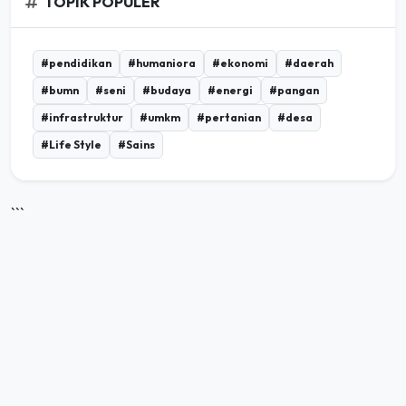
TOPIK POPULER
#pendidikan
#humaniora
#ekonomi
#daerah
#bumn
#seni
#budaya
#energi
#pangan
#infrastruktur
#umkm
#pertanian
#desa
#Life Style
#Sains
```