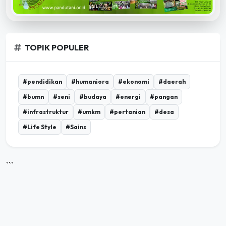
TOPIK POPULER
#pendidikan
#humaniora
#ekonomi
#daerah
#bumn
#seni
#budaya
#energi
#pangan
#infrastruktur
#umkm
#pertanian
#desa
#Life Style
#Sains
```