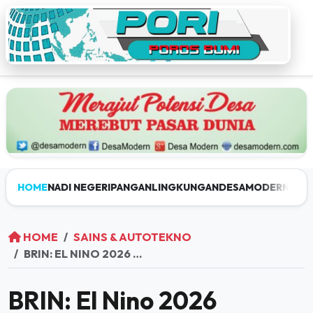
HOME
NADI NEGERI
PANGAN
LINGKUNGAN
DESAMODERN
JEL
HOME
SAINS & AUTOTEKNO
BRIN: EL NINO 2026 DIPERKIRAKAN MODERAT, KEMARAU LEBIH PANJANG TETAP PERLU DIWASPADAI
BRIN: El Nino 2026