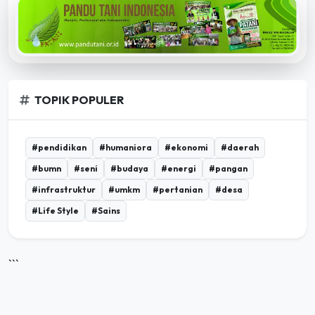
TOPIK POPULER
#pendidikan
#humaniora
#ekonomi
#daerah
#bumn
#seni
#budaya
#energi
#pangan
#infrastruktur
#umkm
#pertanian
#desa
#Life Style
#Sains
```