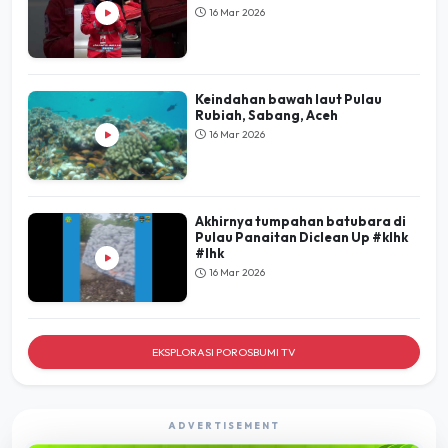
16 Mar 2026
Keindahan bawah laut Pulau
Rubiah, Sabang, Aceh
16 Mar 2026
Akhirnya tumpahan batubara di
Pulau Panaitan Diclean Up #klhk
#lhk
16 Mar 2026
EKSPLORASI POROSBUMI TV
ADVERTISEMENT