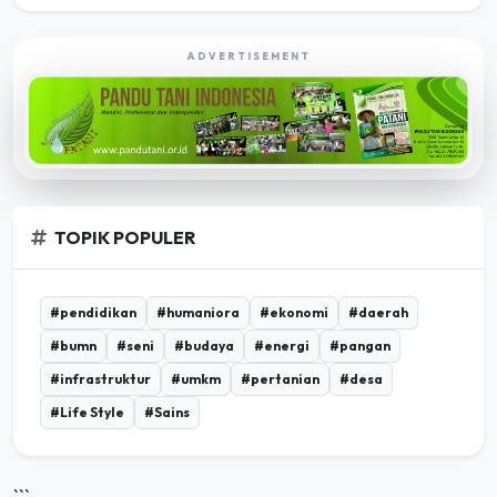
ADVERTISEMENT
TOPIK POPULER
#pendidikan
#humaniora
#ekonomi
#daerah
#bumn
#seni
#budaya
#energi
#pangan
#infrastruktur
#umkm
#pertanian
#desa
#Life Style
#Sains
```