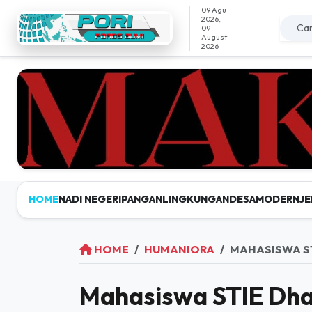
09 Agu
2026,
09
August
2026
HOME
NADI NEGERI
PANGAN
LINGKUNGAN
DESAMODERN
JE