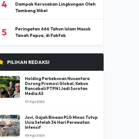
Nirmal (Nimsdai) Purja, Pendaki
3
Paling Berpengaruh Dunia Tewas
Diterjang Longsoran Salju
Diseminasi Liputan Jurnalis Ungkap
4
Dampak Kerusakan Lingkungan Oleh
Tambang Nikel
Peringatan 666 Tahun Islam Masuk
5
Tanah Papua, di Fakfak
PILIHAN REDAKSI
Holding Perkebunan Nusantara
Dorong Promosi Global, Kebun
Rancabali PTPN I Jadi Sorotan
Media AS
07 Agu 2026