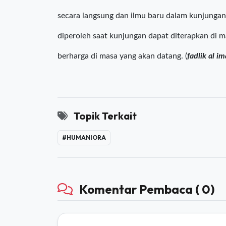
mahasiswa mendapatkan pengalaman berharga s
Hastu, salah satu mahasiswa mengaku sangat a
oleh kampus. “Selain mendapatkan ilmu selama
secara langsung dan ilmu baru dalam kunjungan 
diperoleh saat kunjungan dapat diterapkan di 
berharga di masa yang akan datang. (
fadlik al i
Topik Terkait
#HUMANIORA