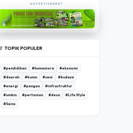
EKSPLORASI POROSBUMI TV
ADVERTISEMENT
TOPIK POPULER
#pendidikan
#humaniora
#ekonomi
#daerah
#bumn
#seni
#budaya
#energi
#pangan
#infrastruktur
#umkm
#pertanian
#desa
#Life Style