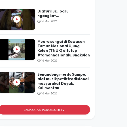
Lihat Hasil
POROSBUMI
TV
LIHAT SEMUA
Diaturi lur...baru
ngangkat...
16 Mar 2026
Muara sungai di Kawasan
Taman Nasional Ujung
Kulon (TNUK) ditutup
#tamannasionalujungkulon
16 Mar 2026
Senandung merdu Sampe,
alat musik petik tradisional
masyarakat Dayak,
Kalimantan
16 Mar 2026