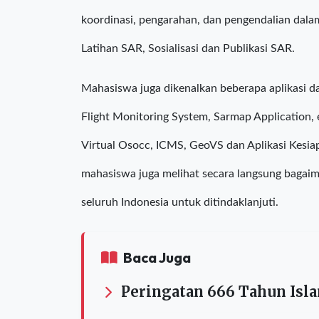
Dit. Kesiapsiagaan Basarnas, Joshua yang men
Command Center (BCC) yang merupakan fasilita
koordinasi, pengarahan, dan pengendalian dala
Latihan SAR, Sosialisasi dan Publikasi SAR.
Mahasiswa juga dikenalkan beberapa aplikasi
Flight Monitoring System, Sarmap Application,
Virtual Osocc, ICMS, GeoVS dan Aplikasi Kesia
mahasiswa juga melihat secara langsung bagai
seluruh Indonesia untuk ditindaklanjuti.