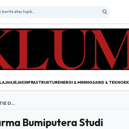
LAJAH
JEJAK
INFRASTRUKTUR
ENERGI & MINING
SAINS & TEKNO
E