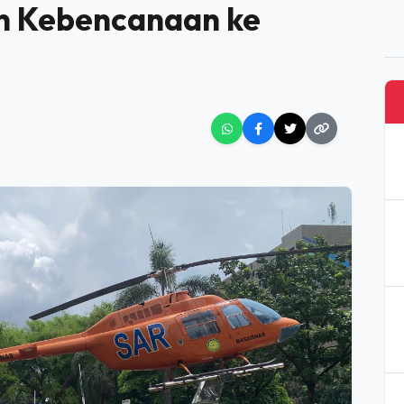
ENCANAAN KE BASARNAS
rma Bumiputera Studi
n Kebencanaan ke