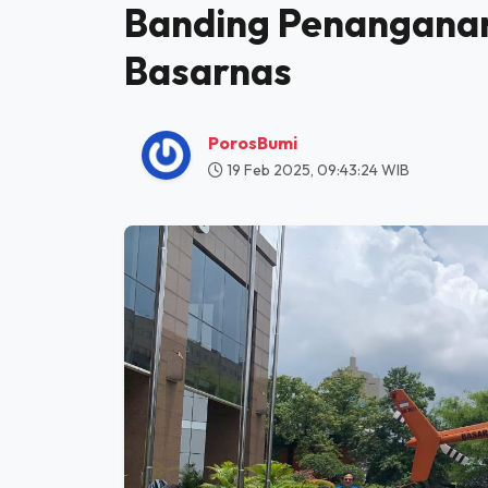
HOME
HUMANIORA
MAHASISWA STIE DHARMA BUMIPUTERA STUDI BANDING PENANGANAN KEB
Mahasiswa STIE Dha
Banding Penangana
Basarnas
PorosBumi
19 Feb 2025, 09:43:24 WIB