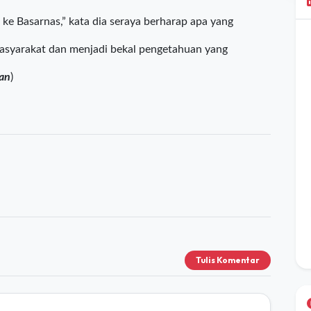
elama mereka kuliah.
ntusiasme dengan kegiatan studi banding yang diadakan
 kuliah, mahasiswa juga mendapatkan pengalaman
ke Basarnas,” kata dia seraya berharap apa yang
masyarakat dan menjadi bekal pengetahuan yang
man
)