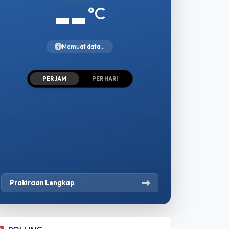
--
°C
Memuat data...
PER JAM
PER HARI