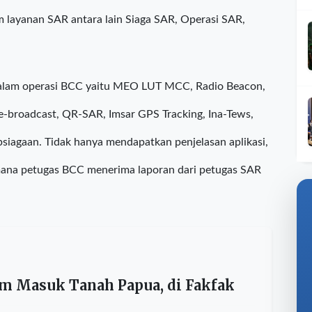
dampingi para mahasiswa mengenalkan Basarnas
s Basarnas yang berfungsi sebagai pusat dukungan
m layanan SAR antara lain Siaga SAR, Operasi SAR,
 dalam operasi BCC yaitu MEO LUT MCC, Radio Beacon,
 e-broadcast, QR-SAR, Imsar GPS Tracking, Ina-Tews,
psiagaan. Tidak hanya mendapatkan penjelasan aplikasi,
mana petugas BCC menerima laporan dari petugas SAR