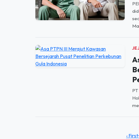
PE
did
sec
Man
JE
A
B
P
PT 
Hol
men
‹ First