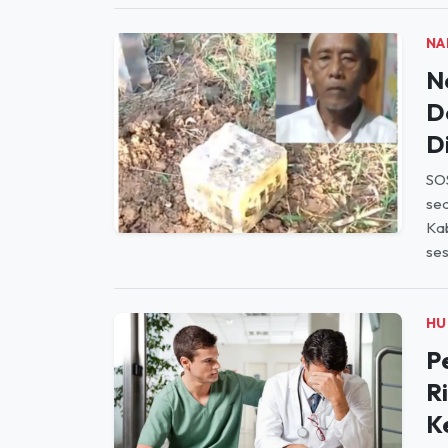
NA
N
D
D
SOS
se
Kab
ses
HU
P
R
K