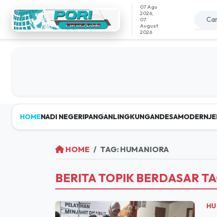
07 Agu
2026,
07
August
2026
HOME
NADI NEGERI
PANGAN
LINGKUNGAN
DESAMODERN
JE
HOME
TAG: HUMANIORA
BERITA TOPIK BERDASAR T
HU