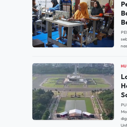
P
B
B
PER
seb
nas
HU
L
H
S
PU
Mon
dig
Unt