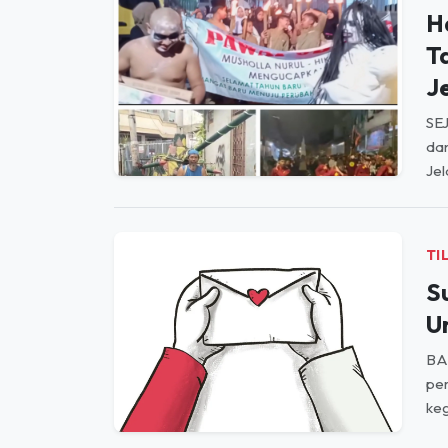
H
T
J
SEJ
da
Jel
TI
S
U
BA
per
keg