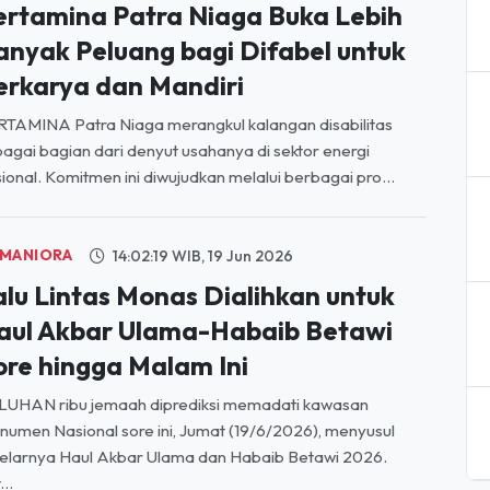
ertamina Patra Niaga Buka Lebih
anyak Peluang bagi Difabel untuk
erkarya dan Mandiri
TAMINA Patra Niaga merangkul kalangan disabilitas
agai bagian dari denyut usahanya di sektor energi
ional. Komitmen ini diwujudkan melalui berbagai pro...
MANIORA
14:02:19 WIB, 19 Jun 2026
alu Lintas Monas Dialihkan untuk
aul Akbar Ulama-Habaib Betawi
ore hingga Malam Ini
LUHAN ribu jemaah diprediksi memadati kawasan
umen Nasional sore ini, Jumat (19/6/2026), menyusul
elarnya Haul Akbar Ulama dan Habaib Betawi 2026.
...