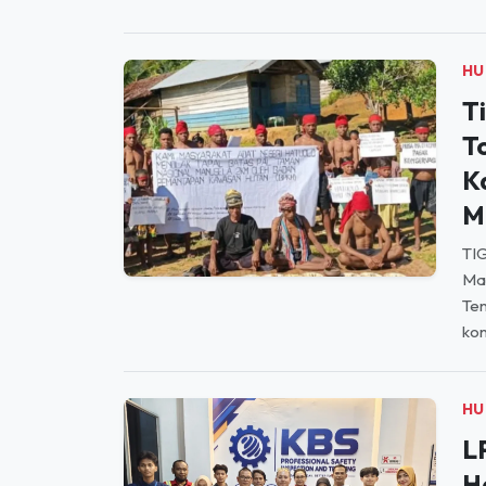
HU
T
T
K
M
TIG
Ma
Te
kon
HU
L
H