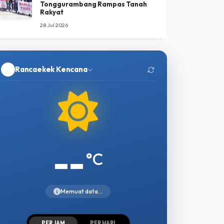
Tonggurambang Rampas Tanah
Rakyat
28 Jul 2026
Rancaekek Kencana
--
°C
Memuat data...
PER JAM
PER HARI