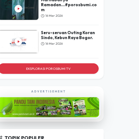
Ramadan...#porosbumi.co
m
16 Mar 2026
Seru-seruan Outing Koran
Sindo, Kebun Raya Bogor.
16 Mar 2026
EKSPLORASI POROSBUMI TV
ADVERTISEMENT
TOPIK POPULER