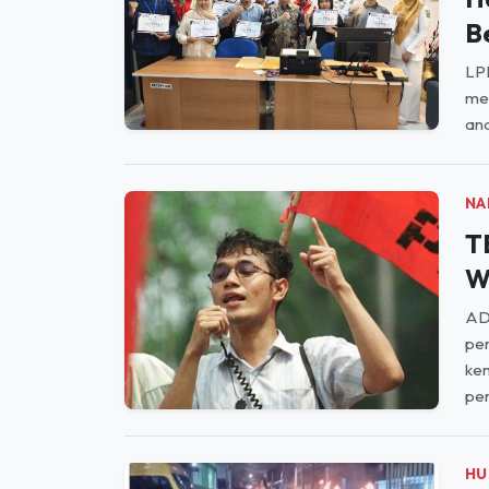
B
LPK
mel
and
NA
T
W
AD
per
kem
pen
HU