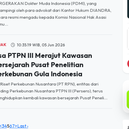
RGERAKAN Dokter Muda Indonesia (PDMI), yang
ampingi oleh para advokat dari Kantor Hukum DIANDRA,
ara resmi mengadu kepada Komisi Nasional Hak Asasi
u...
JAK
10:35:19 WIB, 05 Jun 2026
sa PTPN III Merajut Kawasan
ersejarah Pusat Penelitian
erkebunan Gula Indonesia
Riset Perkebunan Nusantara (PT RPN), entitas dari
ding Perkebunan Nusantara PTPN III (Persero), terus
ghidupkan kembali kawasan bersejarah Pusat Peneli...
<
3
4
5
6
7
>
Last ›