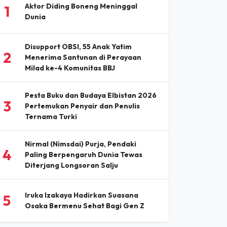
Aktor Diding Boneng Meninggal
1
Dunia
Disupport OBSI, 55 Anak Yatim
2
Menerima Santunan di Perayaan
Milad ke-4 Komunitas BBJ
Pesta Buku dan Budaya Elbistan 2026
3
Pertemukan Penyair dan Penulis
Ternama Turki
Nirmal (Nimsdai) Purja, Pendaki
4
Paling Berpengaruh Dunia Tewas
Diterjang Longsoran Salju
Iruka Izakaya Hadirkan Suasana
5
Osaka Bermenu Sehat Bagi Gen Z