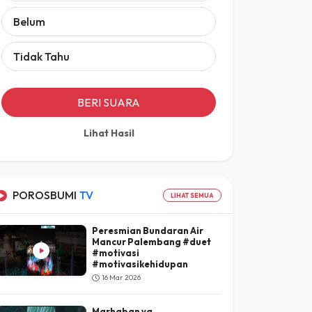
Belum
Tidak Tahu
BERI SUARA
Lihat Hasil
POROSBUMI
TV
LIHAT SEMUA
Peresmian Bundaran Air
Mancur Palembang #duet
#motivasi
#motivasikehidupan
16 Mar 2026
Marhaban ya