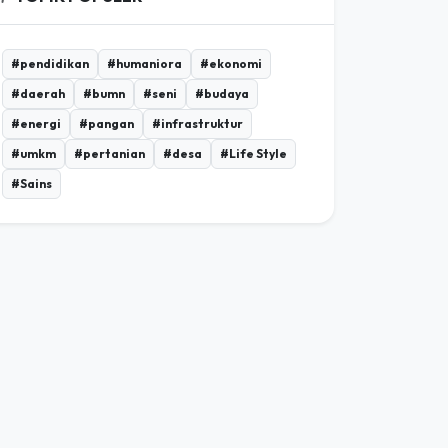
#pendidikan
#humaniora
#ekonomi
#daerah
#bumn
#seni
#budaya
#energi
#pangan
#infrastruktur
#umkm
#pertanian
#desa
#Life Style
#Sains