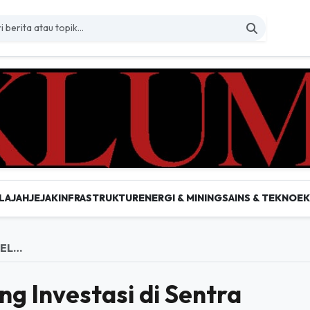
LAJAH
JEJAK
INFRASTRUKTUR
ENERGI & MINING
SAINS & TEKNO
E