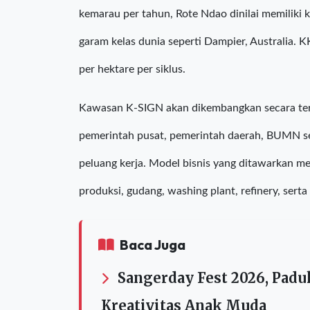
mendukung target swasembada garam pada 202
Dengan potensi lahan lebih dari 10.000 hektare
kemarau per tahun, Rote Ndao dinilai memiliki 
garam kelas dunia seperti Dampier, Australia.
per hektare per siklus.
Kawasan K-SIGN akan dikembangkan secara terp
pemerintah pusat, pemerintah daerah, BUMN s
peluang kerja. Model bisnis yang ditawarkan 
produksi, gudang, washing plant, refinery, serta 