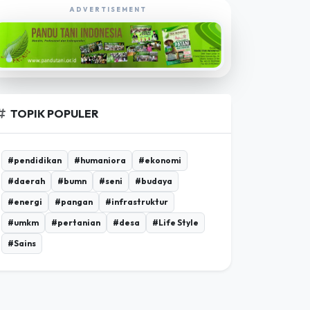
EKSPLORASI POROSBUMI TV
ADVERTISEMENT
TOPIK POPULER
#pendidikan
#humaniora
#ekonomi
#daerah
#bumn
#seni
#budaya
#energi
#pangan
#infrastruktur
#umkm
#pertanian
#desa
#Life Style