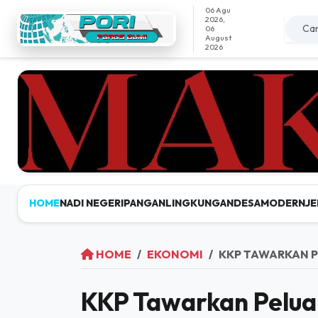
06 Agu
2026,
06
August
2026
HOME
NADI NEGERI
PANGAN
LINGKUNGAN
DESAMODERN
JE