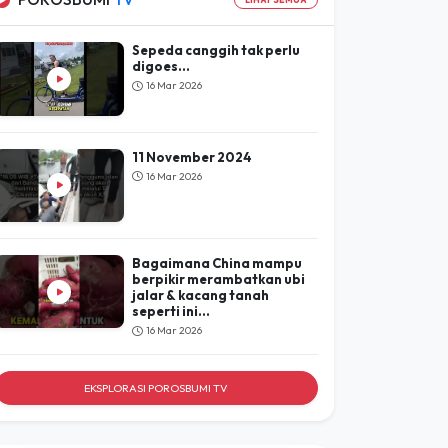
Lihat Hasil
POROSBUMI
TV
LIHAT SEMUA
Sepeda canggih tak perlu
digoes...
16 Mar 2026
11 November 2024
16 Mar 2026
Bagaimana China mampu
berpikir merambatkan ubi
jalar & kacang tanah
seperti ini...
16 Mar 2026