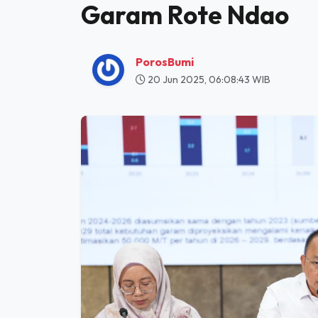
HOME
EKONOMI
KKP TAWARKAN PELUANG INVESTASI DI SENTRA GARAM RO
KKP Tawarkan Peluan
Garam Rote Ndao
PorosBumi
20 Jun 2025, 06:08:43 WIB