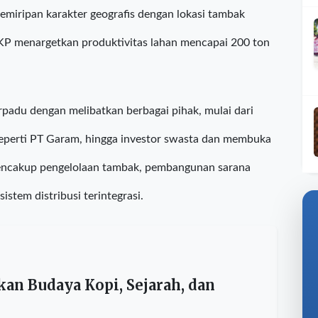
7 sesuai amanat Perpres No. 17 Tahun 2025.
 dan kondisi iklim ideal, enam hingga tujuh bulan musim
kemiripan karakter geografis dengan lokasi tambak
 KKP menargetkan produktivitas lahan mencapai 200 ton
adu dengan melibatkan berbagai pihak, mulai dari
eperti PT Garam, hingga investor swasta dan membuka
mencakup pengelolaan tambak, pembangunan sarana
sistem distribusi terintegrasi.