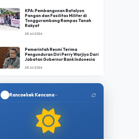
Economic Frontline 2026 Bahas
Arah Baru Ekonomi Indonesia di
Tengah Menguatnya Peran Negara
30 Jul 2026
KPA: Pembangunan Batalyon
Pangan dan Fasilitas Militer di
Tonggurambang Rampas Tanah
Rakyat
28 Jul 2026
Pemerintah Resmi Terima
Pengunduran Diri Perry Warjiyo Dari
Jabatan Gubernur Bank Indonesia
28 Jul 2026
Rancaekek Kencana