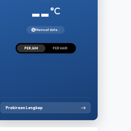
--
°C
Memuat data...
PER JAM
PER HARI