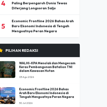
Pesta Buku dan Budaya Elbistan 2026
3
Pertemukan Penyair dan Penulis
Ternama Turki
Nirmal (Nimsdai) Purja, Pendaki
4
Paling Berpengaruh Dunia Tewas
Diterjang Longsoran Salju
Economic Frontline 2026 Bahas Arah
5
Baru Ekonomi Indonesia di Tengah
Menguatnya Peran Negara
PILIHAN REDAKSI
WALHI-KPA Menolak dan Mengecam
Keras Pembangunan Batalion TNI
dalam Kawasan Hutan
03 Agu 2026