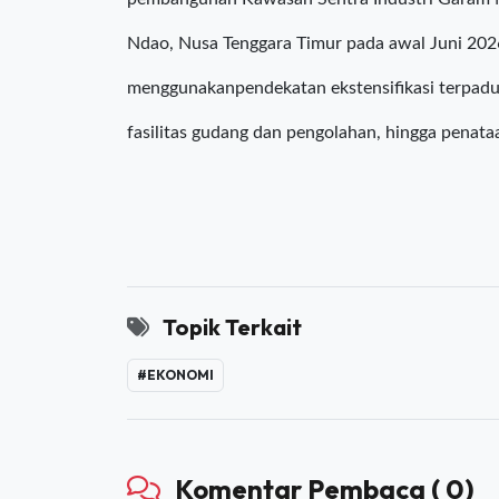
kawasan ini ditargetkan menjadi benchmark ba
Sebelumnya Menteri Kelautan dan Perikanan Sa
pembangunan Kawasan Sentra Industri Garam N
Ndao, Nusa Tenggara Timur pada awal Juni 202
menggunakanpendekatan ekstensifikasi terpa
fasilitas gudang dan pengolahan, hingga penat
Topik Terkait
#EKONOMI