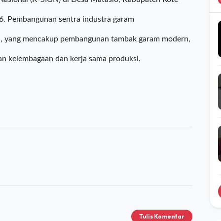
ru pergaraman di kawasan tropis.
kti Wahyu Trenggono melakukan kick-off
asional (K-SIGN) di Desa Matasio, Kabupaten Rote
6. Pembangunan sentra industra garam
du, yang mencakup pembangunan tambak garam modern,
aan kelembagaan dan kerja sama produksi.