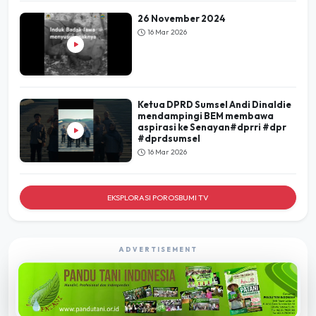
26 November 2024
16 Mar 2026
Ketua DPRD Sumsel Andi Dinaldie
mendampingi BEM membawa
aspirasi ke Senayan#dprri #dpr
#dprdsumsel
16 Mar 2026
EKSPLORASI POROSBUMI TV
ADVERTISEMENT