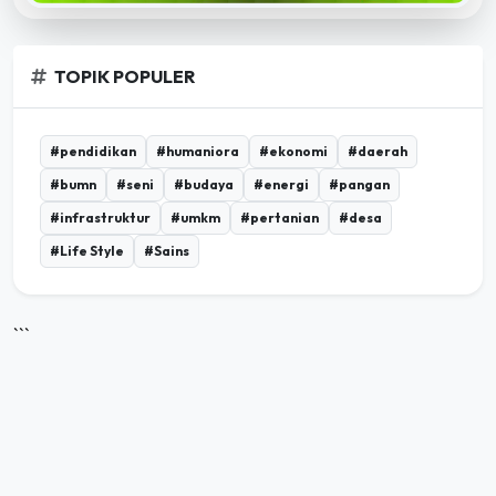
TOPIK POPULER
#pendidikan
#humaniora
#ekonomi
#daerah
#bumn
#seni
#budaya
#energi
#pangan
#infrastruktur
#umkm
#pertanian
#desa
#Life Style
#Sains
```