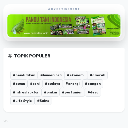
ADVERTISEMENT
TOPIK POPULER
#pendidikan
#humaniora
#ekonomi
#daerah
#bumn
#seni
#budaya
#energi
#pangan
#infrastruktur
#umkm
#pertanian
#desa
#Life Style
#Sains
```