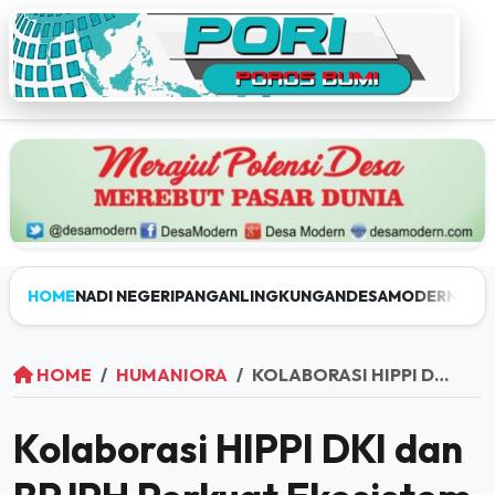
HOME
NADI NEGERI
PANGAN
LINGKUNGAN
DESAMODERN
JEL
HOME
HUMANIORA
KOLABORASI HIPPI DKI DAN BPJPH PERKUAT EKOSISTEM PRODUK HALAL NASIONAL
Kolaborasi HIPPI DKI dan