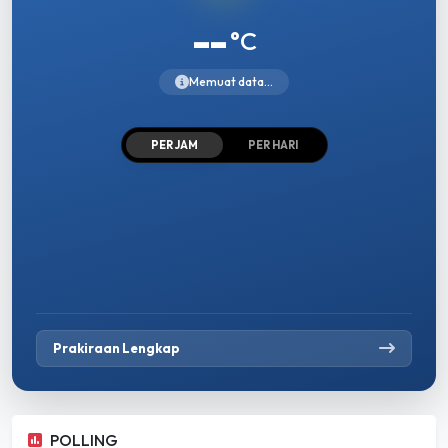
--
°C
Memuat data...
PER JAM
PER HARI
Prakiraan Lengkap
POLLING