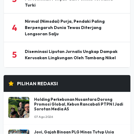
Turki
Nirmal (Nimsdai) Purja, Pendaki Paling
4
Berpengaruh Dunia Tewas Diterjang
Longsoran Salju
Diseminasi Liputan Jurnalis Ungkap Dampak
5
Kerusakan Lingkungan Oleh Tambang Nikel
PILIHAN REDAKSI
Holding Perkebunan Nusantara Dorong
Promosi Global, Kebun Rancabali PTPN I Jadi
Sorotan Media AS
07 Agu 2026
Jovi, Gajah Binaan PLG Minas Tutup Usia