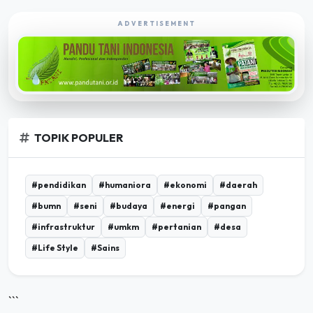
ADVERTISEMENT
TOPIK POPULER
#pendidikan
#humaniora
#ekonomi
#daerah
#bumn
#seni
#budaya
#energi
#pangan
#infrastruktur
#umkm
#pertanian
#desa
#Life Style
#Sains
```