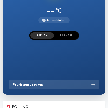
--
°C
Memuat data...
PER JAM
PER HARI
Prakiraan Lengkap
POLLING