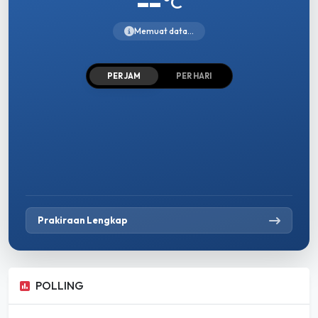
--
°C
Memuat data...
PER JAM
PER HARI
Prakiraan Lengkap
POLLING