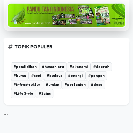
TOPIK POPULER
#pendidikan
#humaniora
#ekonomi
#daerah
#bumn
#seni
#budaya
#energi
#pangan
#infrastruktur
#umkm
#pertanian
#desa
#Life Style
#Sains
```