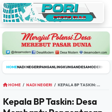
HOME
NADI NEGERI
PANGAN
LINGKUNGAN
DESAMODERN
JEL
HOME
NADI NEGERI
KEPALA BP TASKIN: DESA MEMBANTU PENGENTASAN KEMISKINAN LEBIH KONTEKSTUAL BERBASIS BUDAYA
Kepala BP Taskin: Desa