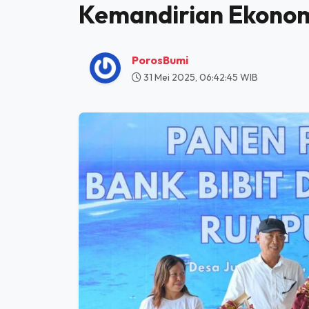
HOME
NADI NEGERI
DARI PESISIR NUSA LEMBONGAN, PLN BANGUN KEMANDIRIAN EKON
Dari Pesisir Nusa 
Kemandirian Ekonom
PorosBumi
31 Mei 2025, 06:42:45 WIB