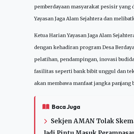
keindahannya, tersembunyi potensi luar bi
semakin berkembang berkat inisiatif De
Selasa (20/5), sebuah program Tanggung 
pemberdayaan masyarakat pesisir yang d
Yayasan Jaga Alam Sejahtera dan melibat
Ketua Harian Yayasan Jaga Alam Sejahte
dengan kehadiran program Desa Berday
pelatihan, pendampingan, inovasi budi
fasilitas seperti bank bibit unggul dan 
akan membawa manfaat jangka panjang ba