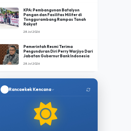
Economic Frontline 2026 Bahas
Arah Baru Ekonomi Indonesia di
Tengah Menguatnya Peran Negara
30 Jul 2026
KPA: Pembangunan Batalyon
Pangan dan Fasilitas Militer di
Tonggurambang Rampas Tanah
Rakyat
28 Jul 2026
Pemerintah Resmi Terima
Pengunduran Diri Perry Warjiyo Dari
Jabatan Gubernur Bank Indonesia
28 Jul 2026
Rancaekek Kencana