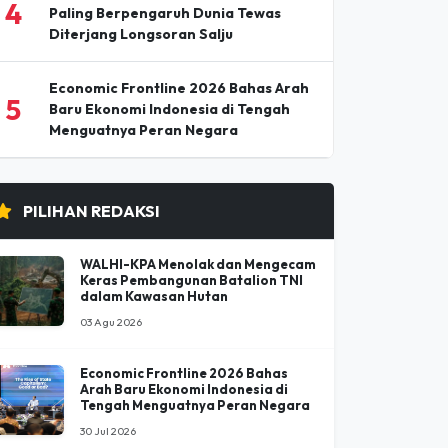
Pesta Buku dan Budaya Elbistan 2026
3
Pertemukan Penyair dan Penulis
Ternama Turki
Nirmal (Nimsdai) Purja, Pendaki
4
Paling Berpengaruh Dunia Tewas
Diterjang Longsoran Salju
Economic Frontline 2026 Bahas Arah
5
Baru Ekonomi Indonesia di Tengah
Menguatnya Peran Negara
PILIHAN REDAKSI
WALHI-KPA Menolak dan Mengecam
Keras Pembangunan Batalion TNI
dalam Kawasan Hutan
03 Agu 2026