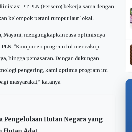
asa yaitu rumput laut. Kini, potensi itu
sa Berdaya Rumput Laut yang diresmikan pada
Jawab Sosial dan Lingkungan (TJSL)
iinisiasi PT PLN (Persero) bekerja sama dengan
kan kelompok petani rumput laut lokal.
ra, Mayuni, mengungkapkan rasa optimisnya
a PLN. “Komponen program ini mencakup
daya, hingga pemasaran. Dengan dukungan
teknologi pengering, kami optimis program ini
gi masyarakat,” katanya.