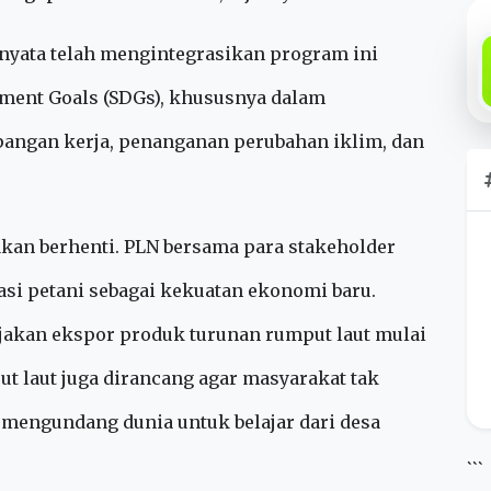
rogram ini bukan hanya menghidupkan ekonomi
 juga turut menjaga kelestarian terumbu karang,
agi pariwisata edukatif,” ujarnya.
ra nyata telah mengintegrasikan program ini
pment Goals (SDGs), khususnya dalam
pangan kerja, penanganan perubahan iklim, dan
 akan berhenti. PLN bersama para stakeholder
i petani sebagai kekuatan ekonomi baru.
jakan ekspor produk turunan rumput laut mulai