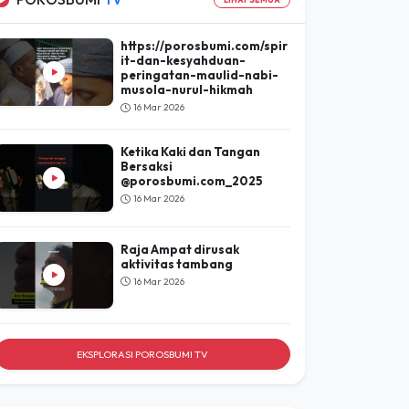
Lihat Hasil
POROSBUMI
TV
LIHAT SEMUA
https://porosbumi.com/spir
it-dan-kesyahduan-
peringatan-maulid-nabi-
musola-nurul-hikmah
16 Mar 2026
Ketika Kaki dan Tangan
Bersaksi
@porosbumi.com_2025
16 Mar 2026
Raja Ampat dirusak
aktivitas tambang
16 Mar 2026