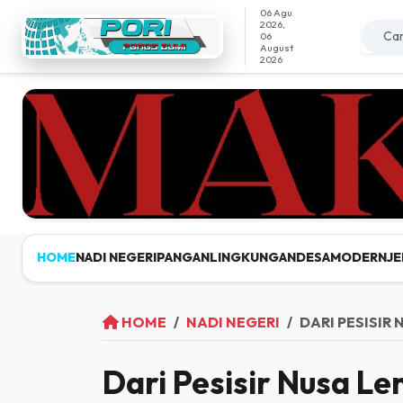
06 Agu
2026,
06
August
2026
HOME
NADI NEGERI
PANGAN
LINGKUNGAN
DESAMODERN
JE