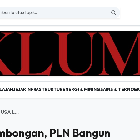
LAJAH
JEJAK
INFRASTRUKTUR
ENERGI & MINING
SAINS & TEKNO
E