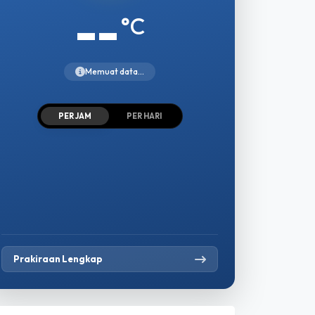
--
°C
Memuat data...
PER JAM
PER HARI