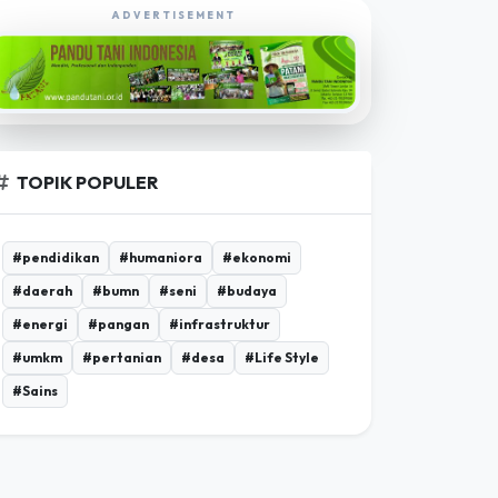
EKSPLORASI POROSBUMI TV
ADVERTISEMENT
TOPIK POPULER
#pendidikan
#humaniora
#ekonomi
#daerah
#bumn
#seni
#budaya
#energi
#pangan
#infrastruktur
#umkm
#pertanian
#desa
#Life Style