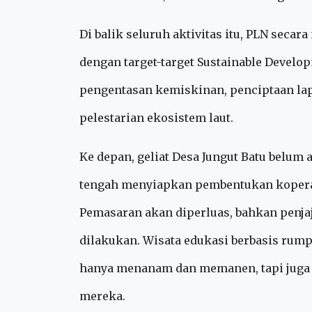
“Kami ingin menyalakan masa depan. P
lokal melalui budidaya rumput laut, tapi
ekosistem laut, dan membuka ruang baru b
Di balik seluruh aktivitas itu, PLN seca
dengan target-target Sustainable Develo
pengentasan kemiskinan, penciptaan la
pelestarian ekosistem laut.
Ke depan, geliat Desa Jungut Batu belum
tengah menyiapkan pembentukan koperas
Pemasaran akan diperluas, bahkan penja