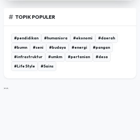
TOPIK POPULER
#pendidikan
#humaniora
#ekonomi
#daerah
#bumn
#seni
#budaya
#energi
#pangan
#infrastruktur
#umkm
#pertanian
#desa
#Life Style
#Sains
```