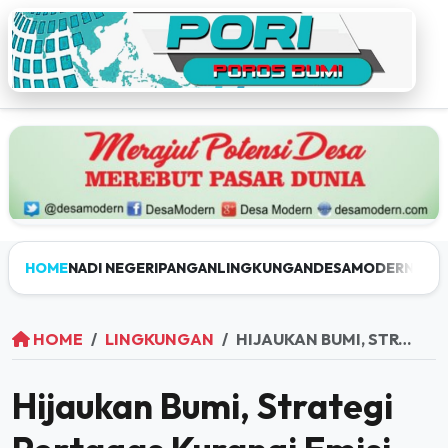
HOME
NADI NEGERI
PANGAN
LINGKUNGAN
DESAMODERN
JEL
HOME
LINGKUNGAN
HIJAUKAN BUMI, STRATEGI PERTAGAS KURANGI EMISI
Hijaukan Bumi, Strategi