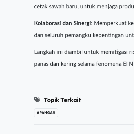
memiliki air, serta menggunakan varieta
Optimalisasi Lahan Rawa
: Mengoptimal
cetak sawah baru, untuk menjaga produks
Kolaborasi dan Sinergi
: Memperkuat ker
dan seluruh pemangku kepentingan unt
Langkah ini diambil untuk memitigasi r
panas dan kering selama fenomena El Nin
Topik Terkait