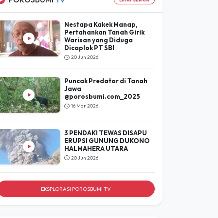
Lihat Hasil
POROSBUMI
TV
LIHAT SEMUA
Nestapa Kakek Manap,
Pertahankan Tanah Girik
Warisan yang Diduga
Dicaplok PT SBI
20 Jun 2026
Puncak Predator di Tanah
Jawa
@porosbumi.com_2025
16 Mar 2026
3 PENDAKI TEWAS DISAPU
ERUPSI GUNUNG DUKONO
HALMAHERA UTARA
20 Jun 2026