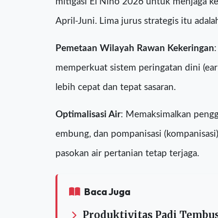
Pemerintah Indonesia melalui Kementeri
mitigasi El Nino 2026 untuk menjaga ke
April-Juni. Lima jurus strategis itu adala
Pemetaan Wilayah Rawan Kekeringan
memperkuat sistem peringatan dini (earl
lebih cepat dan tepat sasaran.
Optimalisasi Air
: Memaksimalkan penggu
embung, dan pompanisasi (kompanisasi)
pasokan air pertanian tetap terjaga.