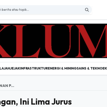
LAJAH
JEJAK
INFRASTRUKTUR
ENERGI & MINING
SAINS & TEKNO
E