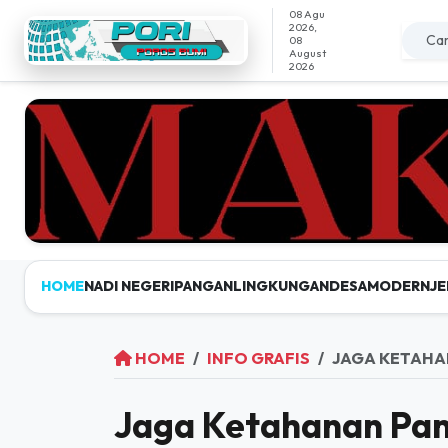
08 Agu
2026,
08
August
2026
HOME
NADI NEGERI
PANGAN
LINGKUNGAN
DESAMODERN
JE