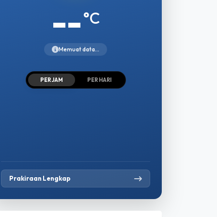
--
°C
Memuat data...
PER JAM
PER HARI