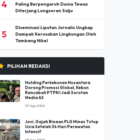
Pesta Buku dan Budaya Elbistan 2026
3
Pertemukan Penyair dan Penulis
Ternama Turki
Nirmal (Nimsdai) Purja, Pendaki
4
Paling Berpengaruh Dunia Tewas
Diterjang Longsoran Salju
Diseminasi Liputan Jurnalis Ungkap
5
Dampak Kerusakan Lingkungan Oleh
Tambang Nikel
PILIHAN REDAKSI
Holding Perkebunan Nusantara
Dorong Promosi Global, Kebun
Rancabali PTPN I Jadi Sorotan
Media AS
07 Agu 2026