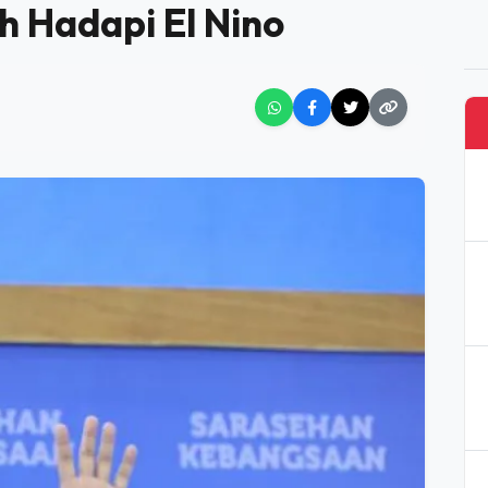
RINTAH HADAPI EL NINO
an, Ini Lima Jurus
h Hadapi El Nino