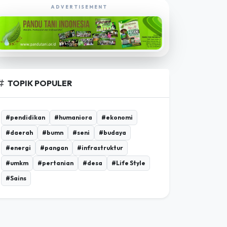
EKSPLORASI POROSBUMI TV
ADVERTISEMENT
TOPIK POPULER
#pendidikan
#humaniora
#ekonomi
#daerah
#bumn
#seni
#budaya
#energi
#pangan
#infrastruktur
#umkm
#pertanian
#desa
#Life Style