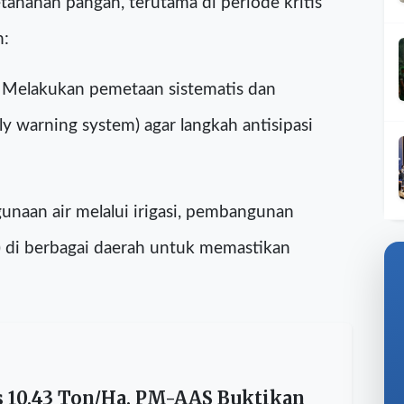
an Pertanian menyiapkan lima jurus strategis
tahanan pangan, terutama di periode kritis
h:
: Melakukan pemetaan sistematis dan
y warning system) agar langkah antisipasi
naan air melalui irigasi, pembangunan
 di berbagai daerah untuk memastikan