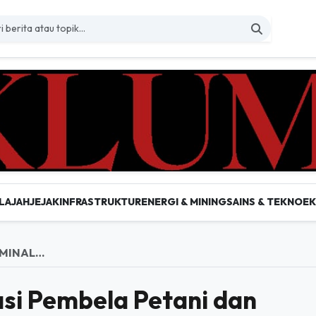
LAJAH
JEJAK
INFRASTRUKTUR
ENERGI & MINING
SAINS & TEKNO
E