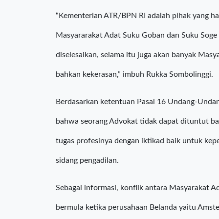
benar-benar memahami hukum, harusnya dia t
upaya persuasif untuk menyelesaikan masalah te
Aliansi Masyarakat Adat Nusantara (AMAN).
“Kementerian ATR/BPN RI adalah pihak yang har
Masyararakat Adat Suku Goban dan Suku Soge da
diselesaikan, selama itu juga akan banyak Masy
bahkan kekerasan,” imbuh Rukka Sombolinggi.
Berdasarkan ketentuan Pasal 16 Undang-Undan
bahwa seorang Advokat tidak dapat dituntut b
tugas profesinya dengan iktikad baik untuk kep
sidang pengadilan.