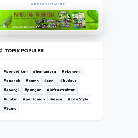
EKSPLORASI POROSBUMI TV
ADVERTISEMENT
TOPIK POPULER
#pendidikan
#humaniora
#ekonomi
#daerah
#bumn
#seni
#budaya
#energi
#pangan
#infrastruktur
#umkm
#pertanian
#desa
#Life Style