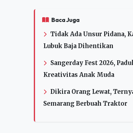
Ditkrimum Polda NTT atas dugaan tindak penye
penerimaan laporan Polda NTT STPL/B/64/III/
Ephivanus Markus Nale Rimo – Dosen dan Kua
Baca Juga
Tidak Ada Unsur Pidana, K
Lubuk Baja Dihentikan
Sangerday Fest 2026, Padu
Kreativitas Anak Muda
Dikira Orang Lewat, Terny