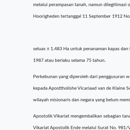
Sebagai informasi, konflik antara Masyarakat Ad
bermula ketika perusahaan Belanda yaitu Ams
melalui perampasan tanah, namun dilegitimasi 
Hoorigheden tertanggal 11 September 1912 No
seluas ± 1.483 Ha untuk penanaman kapas dan ke
1987 atau berlaku selama 75 tahun.
Perkebunan yang diperoleh dari penggusuran wil
kepada Aposttholishe Vicariaad van de Klaine S