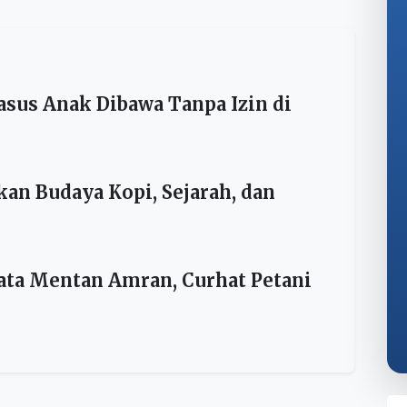
robotan tanah tanpa izin sebagaimana dalam surat
2025/SPKT/POLDA NTT. Pelaporan ini dilakukan oleh
sa Hukum PT Krisrama.
asus Anak Dibawa Tanpa Izin di
kan Budaya Kopi, Sejarah, dan
ata Mentan Amran, Curhat Petani