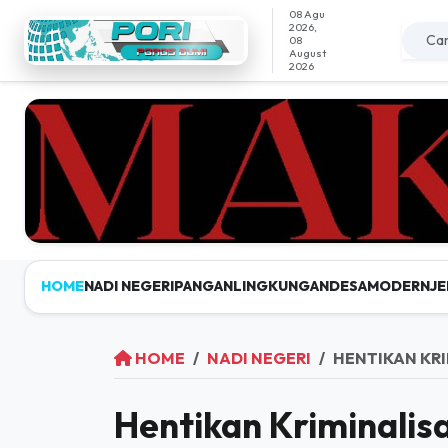
08 Agu
2026,
08
August
2026
HOME
NADI NEGERI
PANGAN
LINGKUNGAN
DESAMODERN
JE