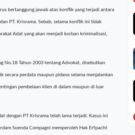
idak memproses laporan dan mengedepankan upaya-
rsebut,” kata Rukka Sombolinggi, Sekretaris Jenderal
us bertanggung jawab atas konflik yang terjadi antara
n PT. Krisrama. Sebab, selama konflik ini tidak
arakat Adat yang akan menjadi korban kriminalisasi,
g No.18 Tahun 2003 tentang Advokat, disebutkan
aik secara perdata maupun pidana selama menjalankan
entingan pembelaan klien di dalam maupun di luar