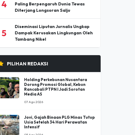
Pesta Buku dan Budaya Elbistan 2026
3
Pertemukan Penyair dan Penulis
Ternama Turki
Nirmal (Nimsdai) Purja, Pendaki
4
Paling Berpengaruh Dunia Tewas
Diterjang Longsoran Salju
Diseminasi Liputan Jurnalis Ungkap
5
Dampak Kerusakan Lingkungan Oleh
Tambang Nikel
PILIHAN REDAKSI
Holding Perkebunan Nusantara
Dorong Promosi Global, Kebun
Rancabali PTPN I Jadi Sorotan
Media AS
07 Agu 2026