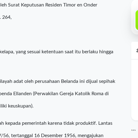
at dengan PT Krisrama telah lama terjadi. Kasus ini
terdam Soenda Compagni memperoleh Hak Erfpacht
oleh Surat Keputusan Residen Timor en Onder
. 264,
lapa, yang sesuai ketentuan saat itu berlaku hingga
ayah adat oleh perusahaan Belanda ini dijual sepihak
oenda Ellanden (Perwakilan Gereja Katolik Roma di