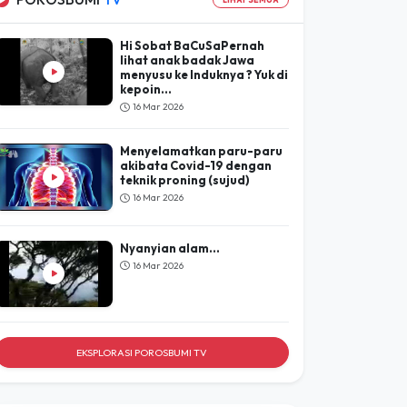
Lihat Hasil
POROSBUMI
TV
LIHAT SEMUA
Hi Sobat BaCuSaPernah
lihat anak badak Jawa
menyusu ke Induknya ? Yuk di
kepoin...
16 Mar 2026
Menyelamatkan paru-paru
akibata Covid-19 dengan
teknik proning (sujud)
16 Mar 2026
Nyanyian alam...
16 Mar 2026