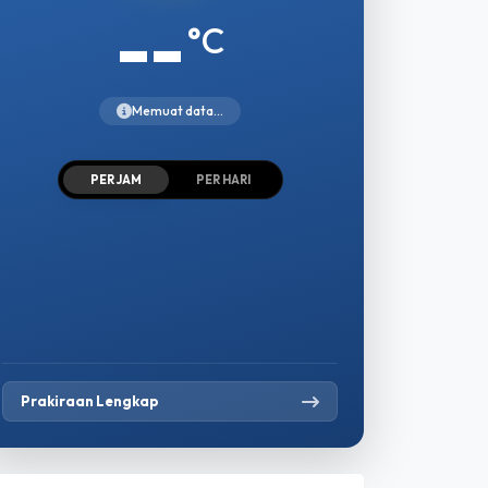
--
°C
Memuat data...
PER JAM
PER HARI