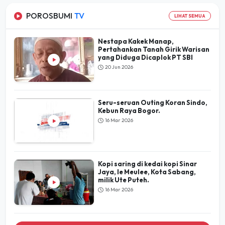
POROSBUMI
TV
LIHAT SEMUA
Nestapa Kakek Manap,
Pertahankan Tanah Girik Warisan
yang Diduga Dicaplok PT SBI
20 Jun 2026
Seru-seruan Outing Koran Sindo,
Kebun Raya Bogor.
16 Mar 2026
Kopi saring di kedai kopi Sinar
Jaya, Ie Meulee, Kota Sabang,
milik Ute Puteh.
16 Mar 2026