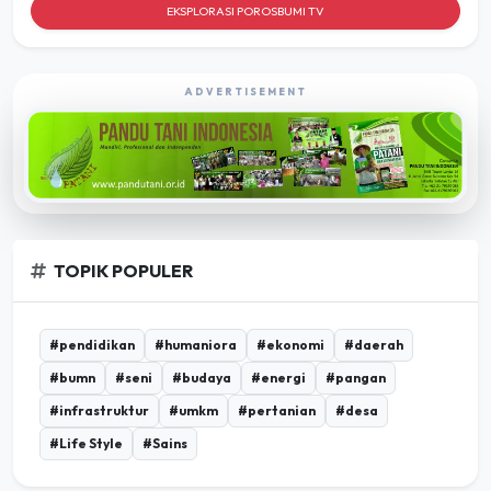
EKSPLORASI POROSBUMI TV
ADVERTISEMENT
TOPIK POPULER
#pendidikan
#humaniora
#ekonomi
#daerah
#bumn
#seni
#budaya
#energi
#pangan
#infrastruktur
#umkm
#pertanian
#desa
#Life Style
#Sains