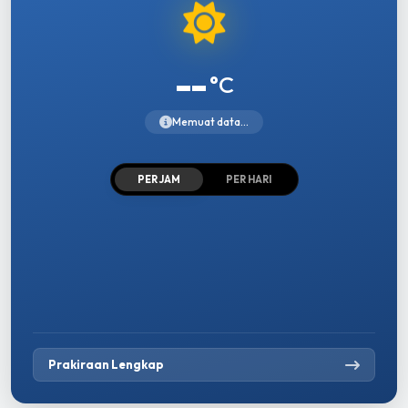
--
°C
Memuat data...
PER JAM
PER HARI
Prakiraan Lengkap