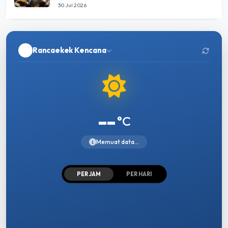
30 Jul 2026
Rancaekek Kencana
--
°C
Memuat data...
PER JAM
PER HARI