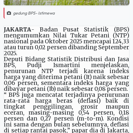
gedung BPS- Istimewa
JAKARTA
-
Badan Pusat Statistik (
BPS)
mengumumkan Nilai Tukar Petani (NTP)
nasional pada Oktober 2025 mencapai 124,33
atau turun 0,02 persen dibanding September
2025.
Deputi Bidang Statistik Distribusi dan Jasa
BPS, Pudji Ismartini menjelaskan,
penurunan NTP terjadi karena indeks
harga yang diterima petani (It) naik sebesar
0,06 persen, sementara indeks harga yang
dibayar petani (Ib) naik sebesar 0,08 persen.
“ BPS juga mencatat terjadinya penurunan
rata-rata harga beras (deflasi) baik di
tingkat penggilingan, grosir maupun
eceran, masing-masing 0,54 persen, 0,18
persen dan 0,27 persen (m-to-m). Kondisi
ini sama dengan bulan sebelumnya, deflasi
di setiap rantai pasok,” papar dia di Jakarta,