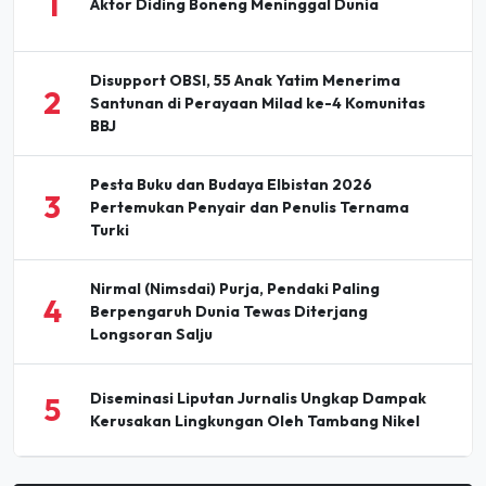
1
Aktor Diding Boneng Meninggal Dunia
Disupport OBSI, 55 Anak Yatim Menerima
2
Santunan di Perayaan Milad ke-4 Komunitas
BBJ
Pesta Buku dan Budaya Elbistan 2026
3
Pertemukan Penyair dan Penulis Ternama
Turki
Nirmal (Nimsdai) Purja, Pendaki Paling
4
Berpengaruh Dunia Tewas Diterjang
Longsoran Salju
Diseminasi Liputan Jurnalis Ungkap Dampak
5
Kerusakan Lingkungan Oleh Tambang Nikel