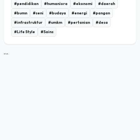
#pendidikan
#humaniora
#ekonomi
#daerah
#bumn
#seni
#budaya
#energi
#pangan
#infrastruktur
#umkm
#pertanian
#desa
#Life Style
#Sains
```