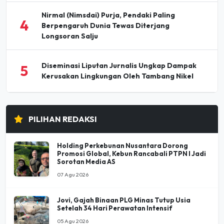
Nirmal (Nimsdai) Purja, Pendaki Paling
4
Berpengaruh Dunia Tewas Diterjang
Longsoran Salju
Diseminasi Liputan Jurnalis Ungkap Dampak
5
Kerusakan Lingkungan Oleh Tambang Nikel
PILIHAN REDAKSI
Holding Perkebunan Nusantara Dorong
Promosi Global, Kebun Rancabali PTPN I Jadi
Sorotan Media AS
07 Agu 2026
Jovi, Gajah Binaan PLG Minas Tutup Usia
Setelah 34 Hari Perawatan Intensif
05 Agu 2026