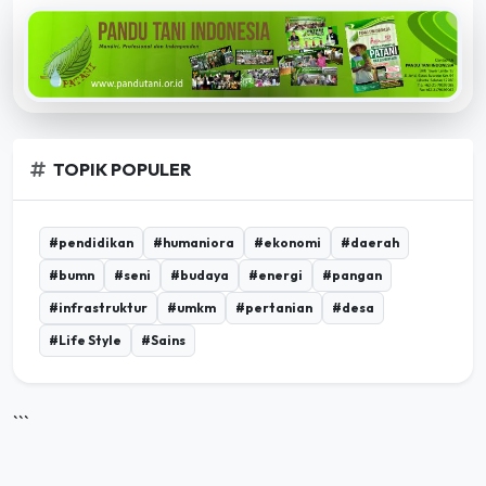
TOPIK POPULER
#pendidikan
#humaniora
#ekonomi
#daerah
#bumn
#seni
#budaya
#energi
#pangan
#infrastruktur
#umkm
#pertanian
#desa
#Life Style
#Sains
```