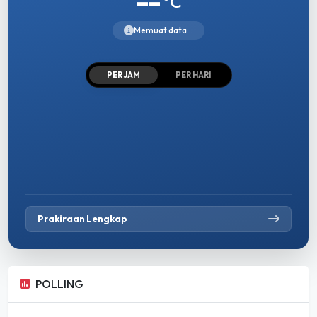
--
°C
Memuat data...
PER JAM
PER HARI
Prakiraan Lengkap
POLLING